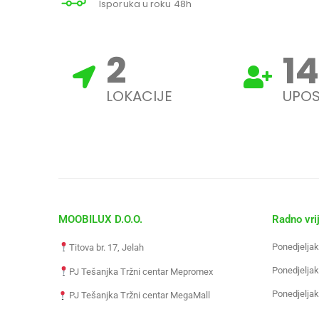
Isporuka u roku 48h
3
18
LOKACIJE
UPOS
MOOBILUX D.O.O.
Radno vri
Ponedjeljak
Titova br. 17, Jelah
Ponedjeljak
PJ Tešanjka Tržni centar Mepromex
Ponedjeljak
PJ Tešanjka Tržni centar MegaMall