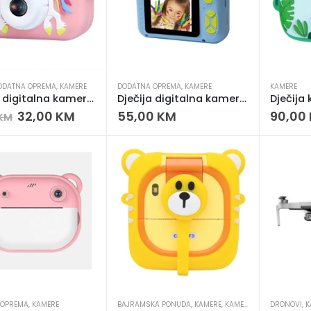
ODATNA OPREMA
,
KAMERE
DODATNA OPREMA
,
KAMERE
KAMERE
Dječija digitalna kamera – 1000mAh baterija, 2 leće, 32GB podrška
Dječija digitalna kamera – 1080P, 40MP, rotirajući objektiv, igre
32,00
KM
55,00
KM
90,00
KM
 OPREMA
,
KAMERE
BAJRAMSKA PONUDA
,
KAMERE
,
KAMERE & VIDEO
DRONOVI
,
NOVO U
,
K