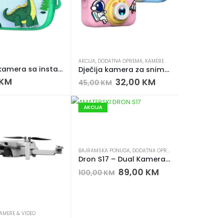
AKCIJA
,
DODATNA OPREMA
,
KAMERE
Dječija kamera sa instant termalnim printanjem AM400
Dječija kamera za snimanje – 1000mAh, 2 leće, 32GB
KM
32,00
KM
45,00
KM
AKCIJA
BAJRAMSKA PONUDA
,
DODATNA OPREMA
,
DRONOVI
,
KAME
Dron S17 – Dual Kamera, Optički Flow, Izbjegavanje Prepreka
89,00
KM
100,00
KM
 PONUDI
AMERE & VIDEO