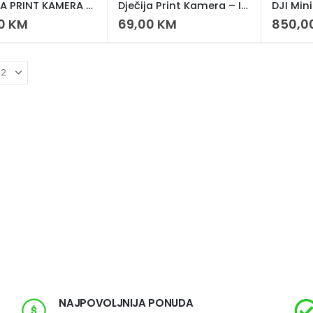
DJEČIJA PRINT KAMERA – DJEČIJA PRINT KAMERA INSTANT FOTO I VIDEO KAMERA
Dječija Print Kamera – Instant Kamera za Djecu sa 2.4” IPS ekranom i 180° objektivom
00
KM
69,00
KM
850,0
NAJPOVOLJNIJA PONUDA