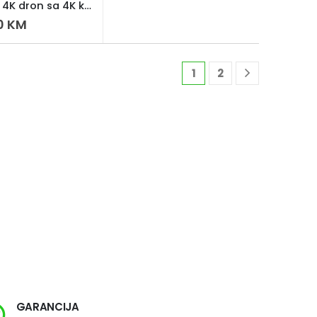
DJI Mini 4K dron sa 4K kamerom
0
KM
1
2
GARANCIJA
SI