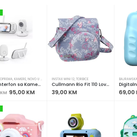
 OPREMA
,
KAMERE
,
NOVO U PONUDI
INSTAX MINI 12
,
TORBICE
BAJRAMSK
Baby Interfon sa Kamerom – 1080P HD Baby Monitor, 3.5” LCD, noćni mod
Cullmann Rio Fit 110 Love torbica za Instax Mini 12 – futrola
95,00
KM
39,00
KM
69,00
KM