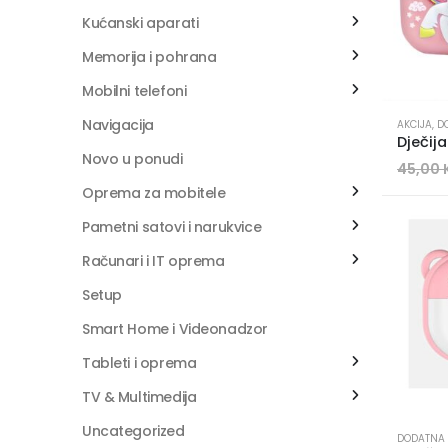
Kućanski aparati
Memorija i pohrana
Mobilni telefoni
Navigacija
AKCIJA
,
D
Novo u ponudi
45,00
Oprema za mobitele
Pametni satovi i narukvice
Računari i IT oprema
Setup
Smart Home i Videonadzor
Tableti i oprema
TV & Multimedija
Uncategorized
DODATNA