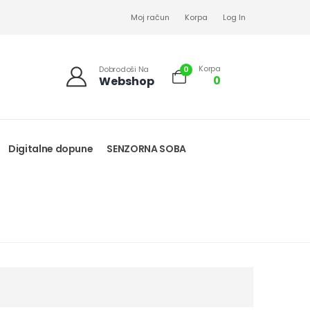
Moj račun
Korpa
Log In
Korpa
0
Dobrodoši Na
0
Webshop
Digitalne dopune
SENZORNA SOBA