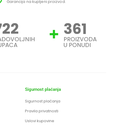
Garancija na kupljeni proizvod.
Svi
900
450
ADOVOLJNIH
PROIZVODA
UPACA
U PONUDI
Sigurnost plaćanja
Sigurnost plaćanja
Pravila privatnosti
Uslovi kupovine