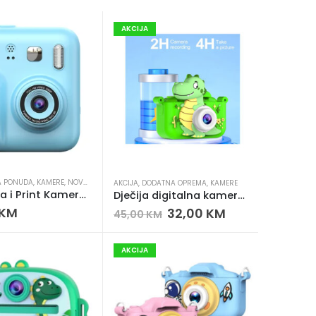
AKCIJA
A PONUDA
,
KAMERE
,
NOVO U PONUDI
AKCIJA
,
DODATNA OPREMA
,
KAMERE
Digitalna i Print Kamera Y300H – Dječija kamera sa instant štampanjem i 2.0” IPS ekranom
Dječija digitalna kamera – 1000mAh baterija, 2 leće, 32GB podrška
KM
32,00
KM
45,00
KM
AKCIJA