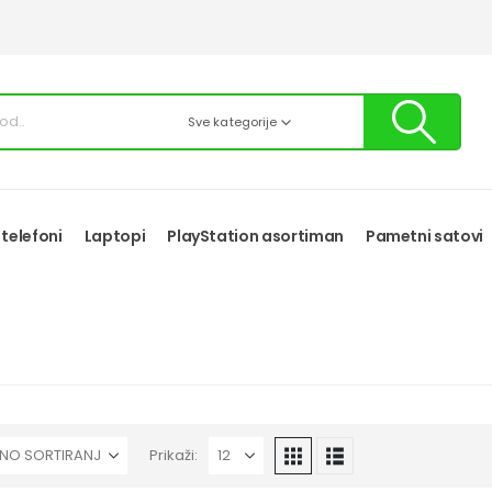
Sve kategorije
 telefoni
Laptopi
PlayStation asortiman
Pametni satovi
Prikaži: