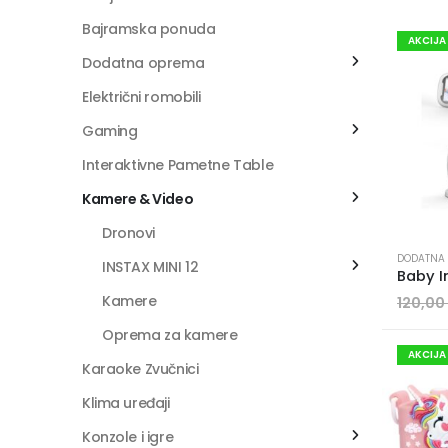
Bajramska ponuda
AKCIJA
Dodatna oprema
Električni romobili
Gaming
Interaktivne Pametne Table
Kamere & Video
Dronovi
DODATNA
INSTAX MINI 12
Kamere
120,00
Oprema za kamere
AKCIJA
Karaoke Zvučnici
Klima uređaji
Konzole i igre