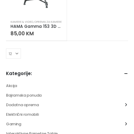
KAMERE & VIDEO
,
OPREMA ZA KAMERE
HAMA Gamma 153 3D Stativ – Tripod za Fotoaparat i Kameru, Podesiva Visina
85,00
KM
Kategorije:
Akcija
Bajramska ponuda
Dodatna oprema
Električni romobili
Gaming
Interaktivne Pametne Table