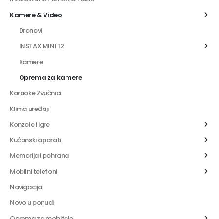
Kamere & Video
Dronovi
INSTAX MINI 12
Kamere
Oprema za kamere
Karaoke Zvučnici
Klima uređaji
Konzole i igre
Kućanski aparati
Memorija i pohrana
Mobilni telefoni
Navigacija
Novo u ponudi
Oprema za mobitele