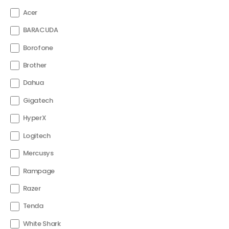
Acer
BARACUDA
Borofone
Brother
Dahua
Gigatech
HyperX
Logitech
Mercusys
Rampage
Razer
Tenda
White Shark