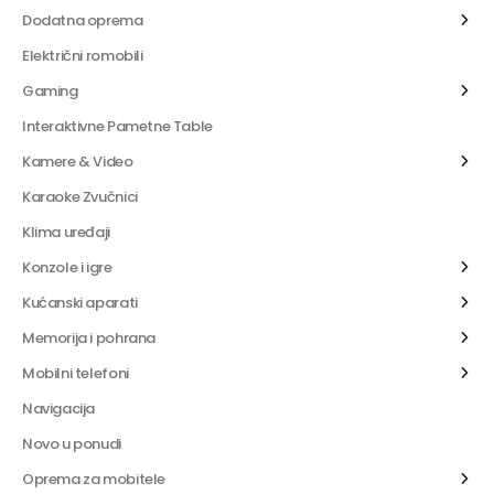
Dodatna oprema
Električni romobili
Gaming
Interaktivne Pametne Table
Kamere & Video
Karaoke Zvučnici
Klima uređaji
Konzole i igre
Kućanski aparati
Memorija i pohrana
Mobilni telefoni
Navigacija
Novo u ponudi
Oprema za mobitele