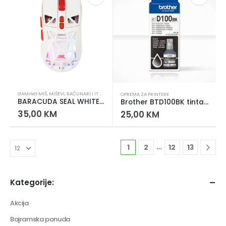
GAMING MIŠ
,
MIŠEVI
,
RAČUNARI I IT OPREMA
OPREMA ZA PRINTERE
BARACUDA SEAL WHITE GAMING MIŠ
Brother BTD100BK tinta – originalna crna (7500 stranica)
35,00
KM
25,00
KM
…
1
2
12
13
Kategorije:
Akcija
Bajramska ponuda