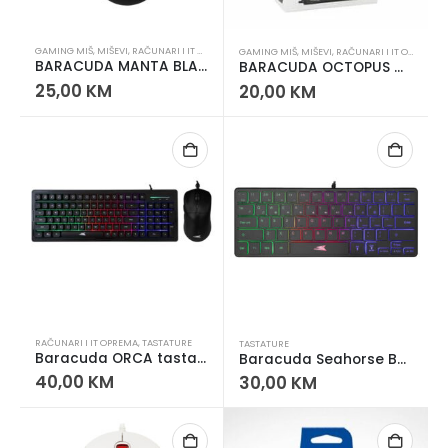
GAMING MIŠ
,
MIŠEVI
,
RAČUNARI I IT OPREMA
GAMING MIŠ
,
MIŠEVI
,
RAČUNARI I IT OPREMA
BARACUDA MANTA BLACK GAMING MIŠ
BARACUDA OCTOPUS GAMING MIŠ
25,00
KM
20,00
KM
RAČUNARI I IT OPREMA
,
TASTATURE
TASTATURE
Baracuda ORCA tastatura i miš USB set kancelarijski komplet
Baracuda Seahorse BGK-04141 RGB Gaming Tastatura 60% 64 Tipke
40,00
KM
30,00
KM