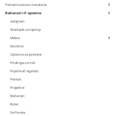
Pametni satovi i narukvice
Računari i IT oprema
Adapteri
Hladnjak za laptop
Miševi
Monitori
Oprema za printere
Podloga za miš
Pojačivač signala
Printeri
Projektor
Računari
Ruter
Software