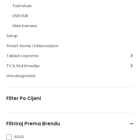
Tastature
USB HUB
Web kamere
Setup
Smart Home i Videonadzor
Tableti i oprema
TV & Multimedija
Uncategorized
Filter Po Cijeni
Filtriraj Prema Brendu
ASUS