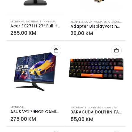
MONITORI
,
RAČUNARI I IT OPREMA
ADAPTERI
,
DODATNA OPREMA
,
RAČUNARI I IT OPREMA
Acer EK271 H 27″ Full HD 100Hz VA Monitor
Adapter DisplayPort na HDMI
255,00
KM
20,00
KM
MONITORI
RAČUNARI I IT OPREMA
,
TASTATURE
ASUS VY279HGR GAMING MONITOR
BARACUDA DOLPHIN TASTATURA
275,00
KM
55,00
KM