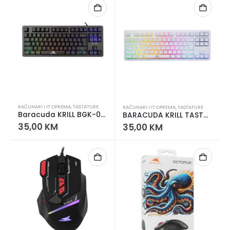
RAČUNARI I IT OPREMA
,
TASTATURE
RAČUNARI I IT OPREMA
,
TASTATURE
Baracuda KRILL BGK-01114 Gaming Tastatura – TKL RGB USB, Mehanički Feel
BARACUDA KRILL TASTATURA – KOMPAKTNA GAMING TASTATURA
35,00
KM
35,00
KM