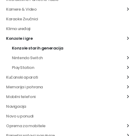
Kamere & Video
Karaoke Zvučnici
Klima uređaji
Konzole i igre
Konzole starih generacija
Nintendo Switch
PlayStation
Kućanski aparati
Memorija i pohrana
Mobilni telefoni
Navigacija
Novo u ponudi
Oprema za mobitele
Pametni satovi i narukvice