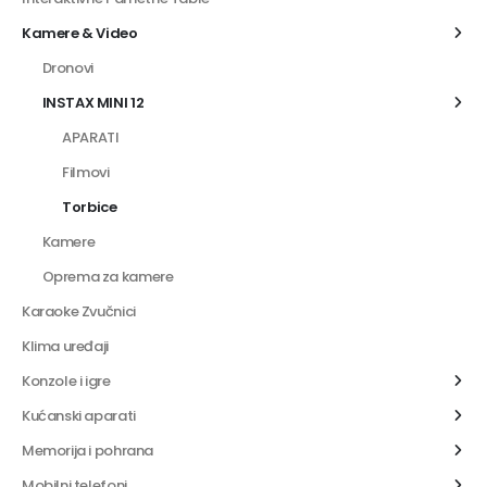
Kamere & Video
Dronovi
INSTAX MINI 12
APARATI
Filmovi
Torbice
Kamere
Oprema za kamere
Karaoke Zvučnici
Klima uređaji
Konzole i igre
Kućanski aparati
Memorija i pohrana
Mobilni telefoni