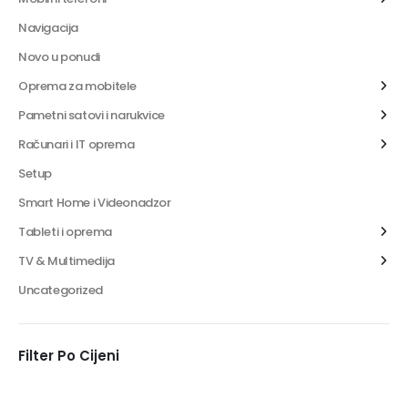
Navigacija
Novo u ponudi
Oprema za mobitele
Pametni satovi i narukvice
Računari i IT oprema
Setup
Smart Home i Videonadzor
Tableti i oprema
TV & Multimedija
Uncategorized
Filter Po Cijeni