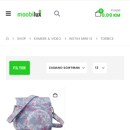
Korpa
0
0,00
KM
SHOP
KAMERE & VIDEO
INSTAX MINI 12
TORBICE
FILTER