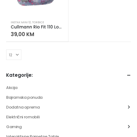
INSTAX MINI 12
,
TORBICE
Cullmann Rio Fit 110 Love torbica za Instax Mini 12 – futrola
39,00
KM
Kategorije:
Akcija
Bajramska ponuda
Dodatna oprema
Električni romobili
Gaming
Interaktivne Pametne Table