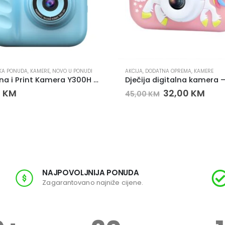
KA PONUDA
,
KAMERE
,
NOVO U PONUDI
AKCIJA
,
DODATNA OPREMA
,
KAMERE
Digitalna i Print Kamera Y300H – Dječija kamera sa instant štampanjem i 2.0” IPS ekranom
0
KM
32,00
KM
45,00
KM
NAJPOVOLJNIJA PONUDA
Zagarantovano najniže cijene.