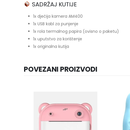
SADRŽAJ KUTIJE
1x dječija kamera AM400
1x USB kabl za punjenje
1x rola termalnog papira (ovisno o paketu)
1x uputstvo za korištenje
1x originalna kutija
POVEZANI PROIZVODI