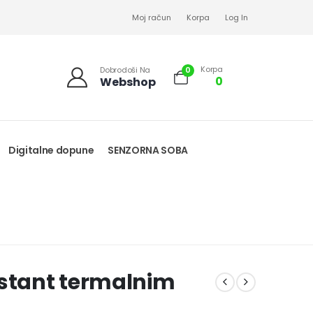
Moj račun
Korpa
Log In
Korpa
0
Dobrodoši Na
0
Webshop
Digitalne dopune
SENZORNA SOBA
nstant termalnim