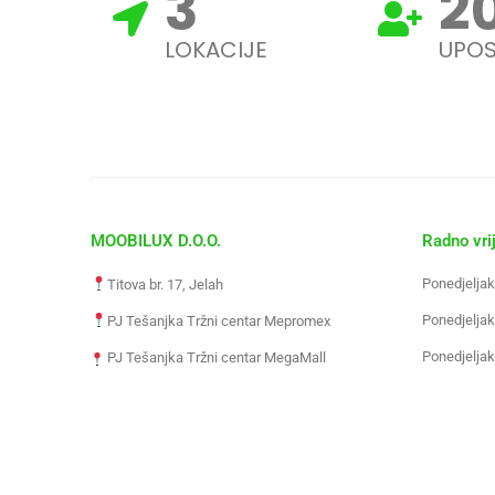
3
2
LOKACIJE
UPOS
MOOBILUX D.O.O.
Radno vri
Ponedjeljak
Titova br. 17, Jelah
Ponedjeljak
PJ Tešanjka Tržni centar Mepromex
Ponedjeljak
PJ Tešanjka Tržni centar MegaMall