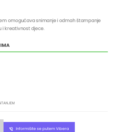
anjem omogućava snimanje i odmah štampanje
 i kreativnost djece.
RIMA
INTANJEM
Informišite se putem Vibera