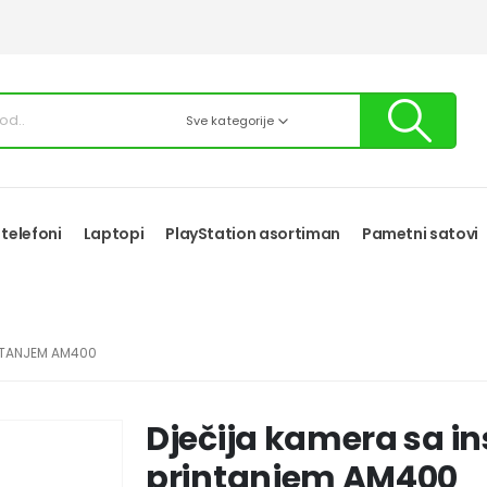
Sve kategorije
 telefoni
Laptopi
PlayStation asortiman
Pametni satovi
NTANJEM AM400
Dječija kamera sa i
printanjem AM400