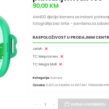
90,00
KM
AM400 dječija kamera sa instant print
fotografija bez tinte – savršena za zabavu
RASPOLOŽIVOST U PRODAJNIM CENT
Jelah
TC Mepromex
TC Mega Mall
Kategorija:
Kamere
Oznaka:
DJEČIJA KAMERA SA INSTANT TERMALNIM PR
DODAJ U KOŠARICU