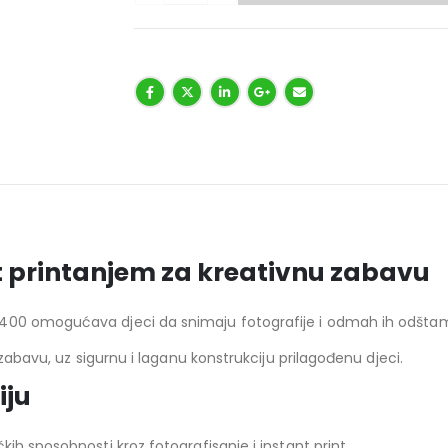
t printanjem za kreativnu zabavu
400 omogućava djeci da snimaju fotografije i odmah ih odštam
 zabavu, uz sigurnu i laganu konstrukciju prilagođenu djeci.
iju
ih sposobnosti kroz fotografisanje i instant print.