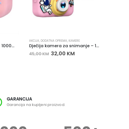
AKCIJA
,
DODATNA OPREMA
,
KAMERE
BAJRAMS
Dječija digitalna kamera – 1000mAh baterija, 2 leće, 32GB podrška
Dječija kamera za snimanje – 1000mAh, 2 leće, 32GB
32,00
KM
69,0
45,00
KM
GARANCIJA
SI
Garancija na kupljeni proizvod.
Svi