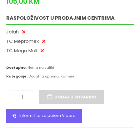
105,00
KM
RASPOLOŽIVOST U PRODAJNIM CENTRIMA
Jelah
TC Mepromex
TC Mega Mall
Dostupno:
Nema na zalihi
Kategorije:
Dodatna oprema
,
Kamere
DODAJ U KOŠARICU
Informišite se putem Vibera