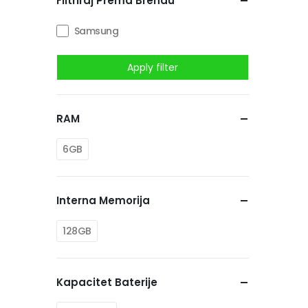
Filtriraj Prema Brendu
Samsung
Apply filter
RAM
6GB
Interna Memorija
128GB
Kapacitet Baterije