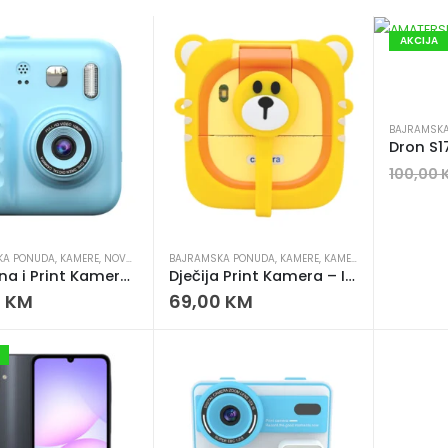
AKCIJA
BAJRAMSK
100,00
KA PONUDA
,
KAMERE
,
NOVO U PONUDI
BAJRAMSKA PONUDA
,
KAMERE
,
KAMERE & VIDEO
,
NOVO U
Digitalna i Print Kamera Y300H – Dječija kamera sa instant štampanjem i 2.0” IPS ekranom
Dječija Print Kamera – Instant Kamera za Djecu sa 2.4” IPS ekranom i 180° objektivom
0
KM
69,00
KM