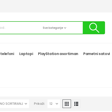
Sve kategorije
 telefoni
Laptopi
PlayStation asortiman
Pametni satovi
Prikaži: