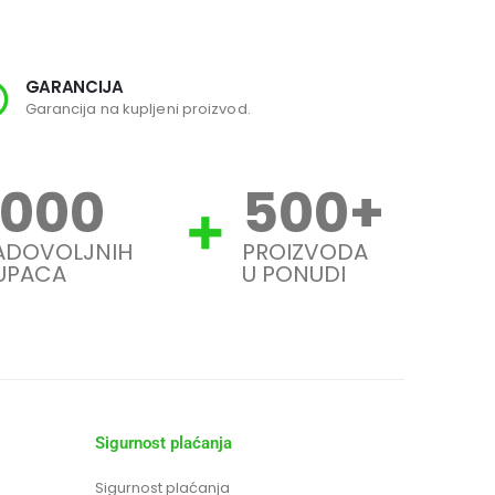
GARANCIJA
SI
Garancija na kupljeni proizvod.
Svi
1000
500
+
ADOVOLJNIH
PROIZVODA
UPACA
U PONUDI
Sigurnost plaćanja
Sigurnost plaćanja