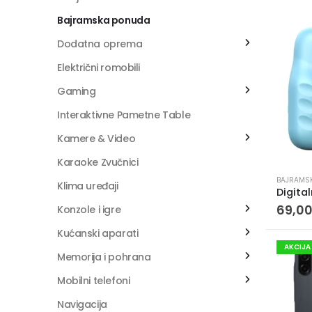
Bajramska ponuda
Dodatna oprema
Električni romobili
Gaming
Interaktivne Pametne Table
Kamere & Video
Karaoke Zvučnici
BAJRAMS
Klima uređaji
69,0
Konzole i igre
Kućanski aparati
AKCIJA
Memorija i pohrana
Mobilni telefoni
Navigacija