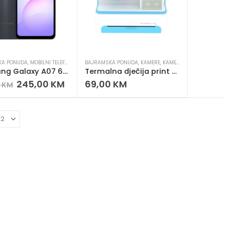
KA PONUDA
,
MOBILNI TELEFONI
,
SMART TELEFONI
BAJRAMSKA PONUDA
,
KAMERE
,
KAMERE & VIDEO
,
NOVO U
Samsung Galaxy A07 6/128 – 6.7″, 5000mAh
Termalna dječija print kamera D101 – Instant kamera za djecu 1080P, 2.4” ekran
245,00
KM
69,00
KM
0
KM