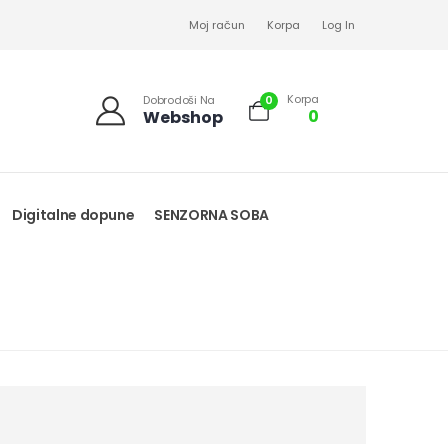
Moj račun
Korpa
Log In
Korpa
0
Dobrodoši Na
0
Webshop
Digitalne dopune
SENZORNA SOBA