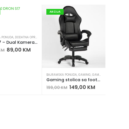
AKCIJA
A PONUDA
,
DODATNA OPREMA
,
DRONOVI
,
KAMERE & VIDEO
,
NOVO U PONUDI
Dron S17 – Dual Kamera, Optički Flow, Izbjegavanje Prepreka
89,00
KM
KM
 PONUDI
BAJRAMSKA PONUDA
,
GAMING
,
GAMING STOLICA
,
NOVO 
Gaming stolica sa footrest naslonom – podesiva, 135°, više boja
149,00
KM
199,00
KM