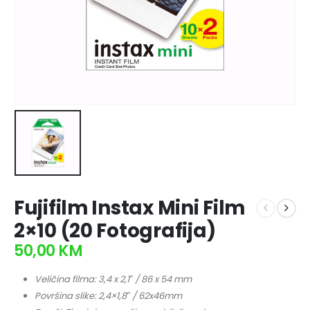
Fujifilm Instax Mini Film
2×10 (20 Fotografija)
50,00
KM
Veličina filma: 3,4 x 2,1″ / 86 x 54 mm
Površina slike: 2,4×1,8″ / 62x46mm