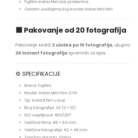
Fujifilm Instax Mini Link printerima
Ostalim uređajima koji koriste Instax Mini film
🟦 Pakovanje od 20 fotografija
Pakovanje sadrži
2 uloška po 10 fotografija
, ukupno
20 instant fotografija
spremnih za ispis.
⚙️ SPECIFIKACIJE
Brend: Fujifilm
Model: Instax Mini Film 2×10
Tip: Instant film u boji
Broj fotografija: 20 (2 × 10)
ISO osjetljivost: 800/30°
Veličina filma: 86 × 54 mm
Veličina fotografije: 62 × 46 mm
Završna obrada: Sjajna