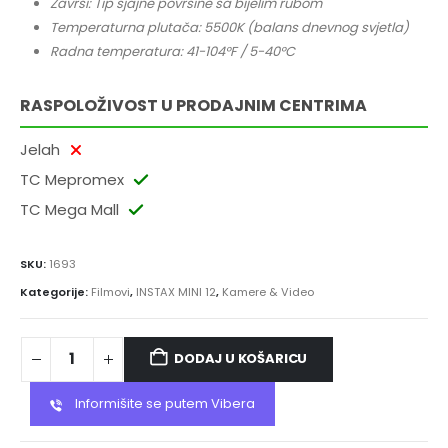
Završi: Tip sjajne površine sa bijelim rubom
Temperaturna plutača: 5500K (balans dnevnog svjetla)
Radna temperatura: 41-104°F / 5-40°C
RASPOLOŽIVOST U PRODAJNIM CENTRIMA
Jelah
TC Mepromex
TC Mega Mall
SKU:
1693
Kategorije:
Filmovi
,
INSTAX MINI 12
,
Kamere & Video
DODAJ U KOŠARICU
Informišite se putem Vibera