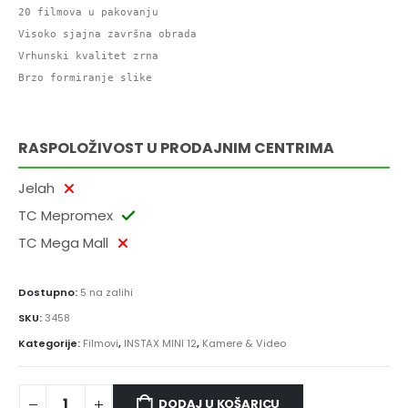
20 filmova u pakovanju

Visoko sjajna završna obrada

Vrhunski kvalitet zrna

Brzo formiranje slike

RASPOLOŽIVOST U PRODAJNIM CENTRIMA
Jelah
TC Mepromex
TC Mega Mall
Dostupno:
5 na zalihi
SKU:
3458
Kategorije:
Filmovi
,
INSTAX MINI 12
,
Kamere & Video
DODAJ U KOŠARICU