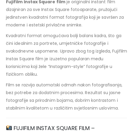
Fujifilm Instax Square film
je originalni instant film
dizajniran za sve Instax Square fotoaparate, pružajući
jedinstven kvadratni format fotografija koji je savršen za
moderne i estetski privlačne snimke.
Kvadratni format omogućava bolji balans kadra, što ga
čini idealnim za portrete, umjetničke fotografije i
svakodnevne uspomene. Upravo zbog tog izgleda, Fujifilm
Instax Square film je izuzetno popularan među
korisnicima koji žele “Instagram-style” fotografije u
fizičkom obliku.
Film se razvija automatski odmah nakon fotografisanja,
bez potrebe za dodatnim procesima. Rezultat su jasne
fotografije sa prirodnim bojama, dobrim kontrastom i
stabilnim kvalitetom u različitim svjetlosnim uslovima.
FUJIFILM INSTAX SQUARE FILM –