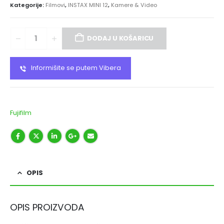
Kategorije:
Filmovi
,
INSTAX MINI 12
,
Kamere & Video
DODAJ U KOŠARICU
Informišite se putem Vibera
Fujifilm
OPIS
OPIS PROIZVODA