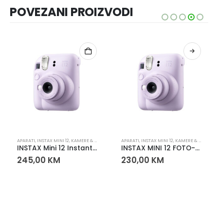
POVEZANI PROIZVODI
APARATI
,
INSTAX MINI 12
,
KAMERE & VIDEO
APARATI
,
INSTAX MINI 12
,
KAMERE & VIDEO
INSTAX Mini 12 Instant Fotoaparat + GRATIS Film i Album
INSTAX MINI 12 FOTO-APARAT LILAC PURPLE
245,00
KM
230,00
KM