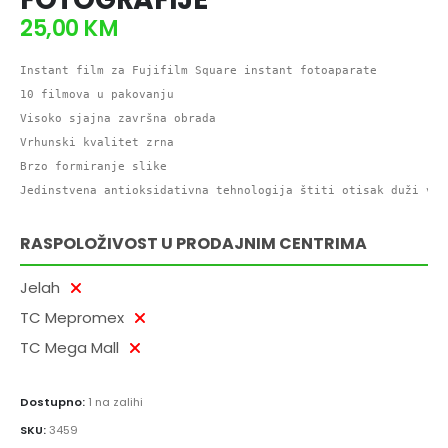
25,00
KM
Instant film za Fujifilm Square instant fotoaparate

10 filmova u pakovanju

Visoko sjajna završna obrada

Vrhunski kvalitet zrna

Brzo formiranje slike

Jedinstvena antioksidativna tehnologija štiti otisak duži vre
RASPOLOŽIVOST U PRODAJNIM CENTRIMA
Jelah
TC Mepromex
TC Mega Mall
Dostupno:
1 na zalihi
SKU:
3459