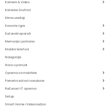
Kamere & Video
Karaoke Zvučnici
Klima uređaji
Konzole i igre
Kućanski aparati
Memorija i pohrana
Mobilni telefoni
Navigacija
Novo u ponudi
Oprema za mobitele
Pametni satovi i narukvice
Računari i IT oprema
Setup
Smart Home i Videonadzor