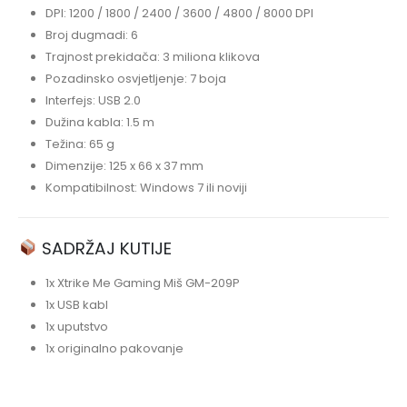
DPI: 1200 / 1800 / 2400 / 3600 / 4800 / 8000 DPI
Broj dugmadi: 6
Trajnost prekidača: 3 miliona klikova
Pozadinsko osvjetljenje: 7 boja
Interfejs: USB 2.0
Dužina kabla: 1.5 m
Težina: 65 g
Dimenzije: 125 x 66 x 37 mm
Kompatibilnost: Windows 7 ili noviji
SADRŽAJ KUTIJE
1x Xtrike Me Gaming Miš GM-209P
1x USB kabl
1x uputstvo
1x originalno pakovanje