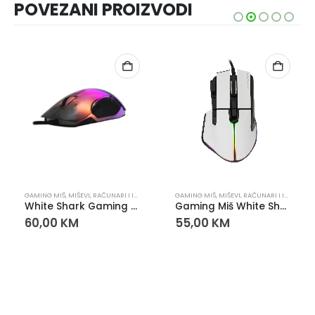
POVEZANI PROIZVODI
GAMING MIŠ
,
MIŠEVI
,
RAČUNARI I IT OPREMA
GAMING MIŠ
,
MIŠEVI
,
RAČUNARI I IT OPREMA
White Shark Gaming miš WS MORDRED
Gaming Miš White Shark MARROK
60,00
KM
55,00
KM