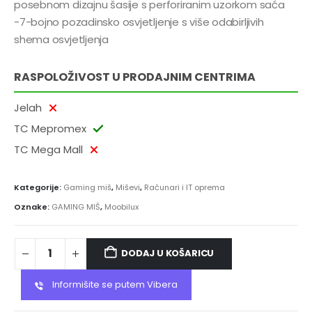
posebnom dizajnu šasije s perforiranim uzorkom saća
-7-bojno pozadinsko osvjetljenje s više odabirljivih
shema osvjetljenja
RASPOLOŽIVOST U PRODAJNIM CENTRIMA
Jelah
TC Mepromex
TC Mega Mall
Kategorije:
Gaming miš
,
Miševi
,
Računari i IT oprema
Oznake:
GAMING MIŠ
,
Moobilux
DODAJ U KOŠARICU
Informišite se putem Vibera