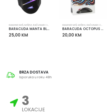
GAMING MIŠ
,
MIŠEVI
,
RAČUNARI I IT OPREMA
GAMING MIŠ
,
MIŠEVI
,
RAČUNARI I IT OPREMA
BARACUDA MANTA BLACK GAMING MIŠ
BARACUDA OCTOPUS GAMING MIŠ
25,00
KM
20,00
KM
BRZA DOSTAVA
Isporuka u roku 48h
3
LOKACIJE