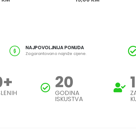
NAJPOVOLJNIJA PONUDA
Zagarantovano najniže cijene.
0
+
20
LENIH
GODINA
Z
ISKUSTVA
K