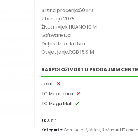
Brzina praćenja:60 IPS
Ubrzanje:20 G
Životni vijek:HUANO 10 M
Software:Da
Duljina kabela:1.8m
Osvjetljenje:RGB 16.8 M
RASPOLOŽIVOST U PRODAJNIM CENT
Jelah
TC Mepromex
TC Mega Mall
SKU:
1112
Kategorije:
Gaming miš
,
Miševi
,
Računari i IT opre