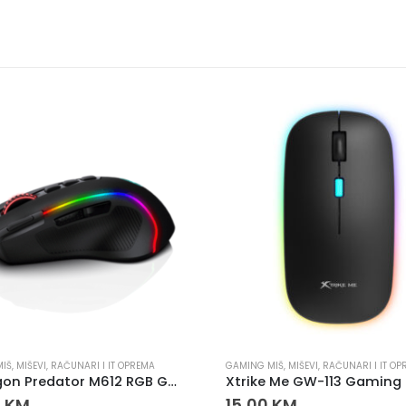
MIŠ
,
MIŠEVI
,
RAČUNARI I IT OPREMA
GAMING MIŠ
,
MIŠEVI
,
RAČUNARI I IT OP
ReDragon Predator M612 RGB Gaming Miš
0
KM
15,00
KM