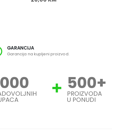
GARANCIJA
SI
Garancija na kupljeni proizvod.
Svi
1000
500
+
ADOVOLJNIH
PROIZVODA
UPACA
U PONUDI