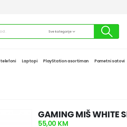
Sve kategorije
 telefoni
Laptopi
PlayStation asortiman
Pametni satovi
GAMING MIŠ WHITE 
55,00
KM