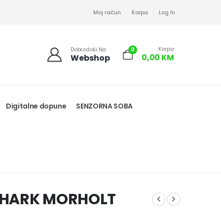
Moj račun
Korpa
Log In
Korpa
0
Dobrodoši Na
0,00
KM
Webshop
Digitalne dopune
SENZORNA SOBA
SHARK MORHOLT