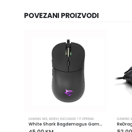
POVEZANI PROIZVODI
REMA
GAMING MIŠ
,
MIŠEVI
,
RAČUNARI I IT OPREMA
GAMING 
iš
White Shark Bagdemagus Gaming Miš 7200 DPI RGB
45,00
KM
52,0