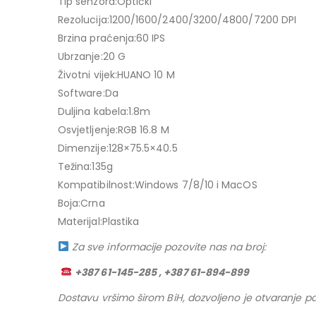
Tip senzora:Optički
Rezolucija:1200/1600/2400/3200/4800/7200 DPI
Brzina praćenja:60 IPS
Ubrzanje:20 G
Životni vijek:HUANO 10 M
Software:Da
Duljina kabela:1.8m
Osvjetljenje:RGB 16.8 M
Dimenzije:128×75.5×40.5
Težina:135g
Kompatibilnost:Windows 7/8/10 i MacOS
Boja:Crna
Materijal:Plastika
Za sve informacije pozovite nas na broj:
+387 61-145-285 , +387 61-894-899
Dostavu vršimo širom BiH, dozvoljeno je otvaranje pa