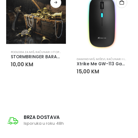
PODLOGA ZA MIŠ
,
RAČUNARI I IT OPREMA
STORMBRINGER BARACUDA Podloga za miš
GAMING MIŠ
,
MIŠEVI
,
RAČUNARI I IT OPREMA
10,00
KM
Xtrike Me GW-113 Gaming miš RGB 1600 DPI – optički miš sa 4 tipke
15,00
KM
BRZA DOSTAVA
Isporuka u roku 48h