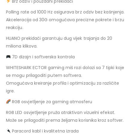
Brz odziv i pouzdani prekidači
Polling rate od 1000 Hz osigurava brz odziv bez kašnjenja.
Akceleracija od 30G omogućava precizne pokrete i brzu
reakciju.
HUANO prekidači garantuju dug vijek trajanja do 20
miliona klikova.
7D dizajn i softverska kontrola
WHITESHARK ECTOR gaming miš rozi dolazi sa 7 tipki koje
se mogu prilagoditi putem softvera.
Omogućava kreiranje profila i optimizaciju za različite
igre.
RGB osvjetljenje za gaming atmosferu
RGB LED osvjetljenje pruža atraktivan vizuelni efekat.
Može se prilagoditi prema željama korisnika kroz softver.
Paracord kabl i kvalitetna izrada