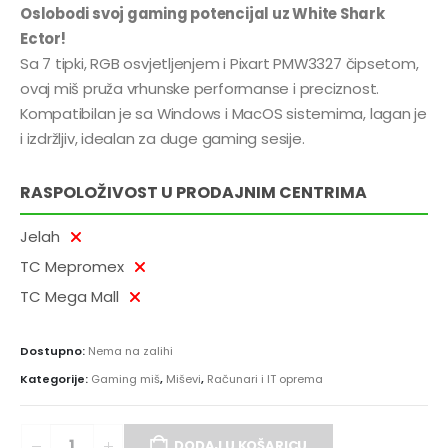
Oslobodi svoj gaming potencijal uz White Shark
Ector!
Sa 7 tipki, RGB osvjetljenjem i Pixart PMW3327 čipsetom,
ovaj miš pruža vrhunske performanse i preciznost.
Kompatibilan je sa Windows i MacOS sistemima, lagan je
i izdržljiv, idealan za duge gaming sesije.
RASPOLOŽIVOST U PRODAJNIM CENTRIMA
Jelah
TC Mepromex
TC Mega Mall
Dostupno:
Nema na zalihi
Kategorije:
Gaming miš
,
Miševi
,
Računari i IT oprema
DODAJ U KOŠARICU