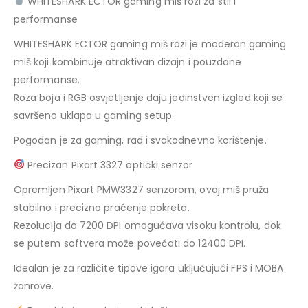
WHITESHARK ECTOR gaming miš rozi za stil i
performanse
WHITESHARK ECTOR gaming miš rozi je moderan gaming
miš koji kombinuje atraktivan dizajn i pouzdane
performanse.
Roza boja i RGB osvjetljenje daju jedinstven izgled koji se
savršeno uklapa u gaming setup.
Pogodan je za gaming, rad i svakodnevno korištenje.
Precizan Pixart 3327 optički senzor
Opremljen Pixart PMW3327 senzorom, ovaj miš pruža
stabilno i precizno praćenje pokreta.
Rezolucija do 7200 DPI omogućava visoku kontrolu, dok
se putem softvera može povećati do 12400 DPI.
Idealan je za različite tipove igara uključujući FPS i MOBA
žanrove.