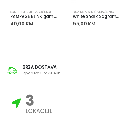
GAMING MIŠ
,
MIŠEVI
,
RAČUNARI I IT OPREMA
GAMING MIŠ
,
MIŠEVI
,
RAČUNARI I IT OPREMA
RAMPAGE BLINK gaming miš – 12800 DPI, INSTANT 825F senzor, 1000Hz
White Shark Sagramore Gaming Miš RGB
40,00
KM
55,00
KM
BRZA DOSTAVA
Isporuka u roku 48h
3
LOKACIJE