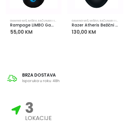
GAMING MIŠ
,
MIŠEVI
,
RAČUNARI I IT OPREMA
GAMING MIŠ
,
MIŠEVI
,
RAČUNARI I IT OPREMA
Rampage LIMBO Gaming Miš
Razer Atheris Bežični Gaming Miš
55,00
KM
130,00
KM
BRZA DOSTAVA
Isporuka u roku 48h
3
LOKACIJE