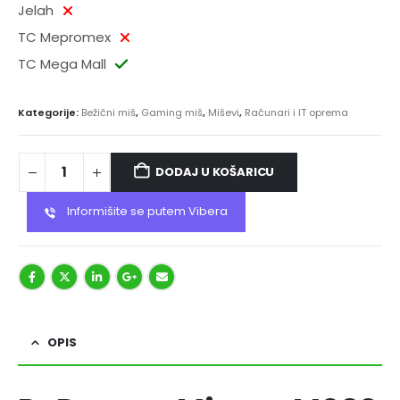
Jelah
TC Mepromex
TC Mega Mall
Kategorije:
Bežični miš
,
Gaming miš
,
Miševi
,
Računari i IT oprema
DODAJ U KOŠARICU
Informišite se putem Vibera
OPIS