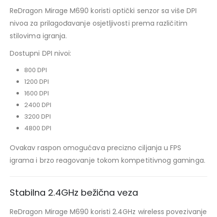
ReDragon Mirage M690 koristi optički senzor sa više DPI
nivoa za prilagođavanje osjetljivosti prema različitim
stilovima igranja.
Dostupni DPI nivoi:
800 DPI
1200 DPI
1600 DPI
2400 DPI
3200 DPI
4800 DPI
Ovakav raspon omogućava precizno ciljanja u FPS
igrama i brzo reagovanje tokom kompetitivnog gaminga.
Stabilna 2.4GHz bežična veza
ReDragon Mirage M690 koristi 2.4GHz wireless povezivanje