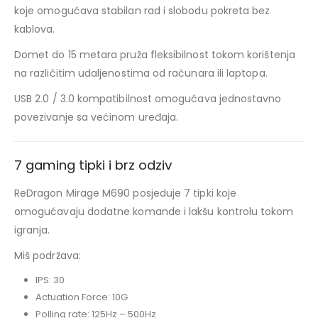
koje omogućava stabilan rad i slobodu pokreta bez
kablova.
Domet do 15 metara pruža fleksibilnost tokom korištenja
na različitim udaljenostima od računara ili laptopa.
USB 2.0 / 3.0 kompatibilnost omogućava jednostavno
povezivanje sa većinom uređaja.
7 gaming tipki i brz odziv
ReDragon Mirage M690 posjeduje 7 tipki koje
omogućavaju dodatne komande i lakšu kontrolu tokom
igranja.
Miš podržava:
IPS: 30
Actuation Force: 10G
Polling rate: 125Hz – 500Hz