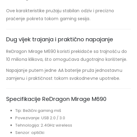
Ove karakteristike pružaju stabilan odziv i precizno
praćenje pokreta tokom gaming sesija.
Dug vijek trajanja i praktično napajanje
ReDragon Mirage M690 koristi prekidače sa trajnošću do
10 miliona klikova, što omogućava dugotrajno korištenje.
Napajanje putem jedne AA baterije pruža jednostavnu
zamjenu i praktičnost tokom svakodnevne upotrebe.
Specifikacije ReDragon Mirage M690
Tip: Bežični gaming miš
Povezivanje: USB 2.0 / 3.0
Tehnologija: 2.4GHz wireless
Senzor: optički