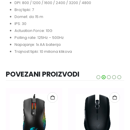
DPI: 800 / 1200 / 1600 / 2400 / 3200 / 4800
Broj tipki: 7
Domet: do 15 m
IPS: 30
Actuation Force: 10G
Polling rate: 125Hz – 500Hz
Napajanje: 1x AA baterija
Trajnost tipki: 10 miliona klikova
POVEZANI PROIZVODI