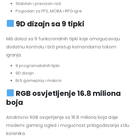
Stabilan i precizan rad
Pogodan za FPS, MOBA i RPG igre
9D dizajn sa 9 tipki
Miš dolazi sa 9 funkcionalnih tipki koje omogućavaju
dodatnu kontrolu i brži pristup komandama tokom
igranja.
9 programabilnih tipki
9D dizajn
Brži gameplay i makroi
RGB osvjetljenje 16.8 miliona
boja
Atraktivno RGB osvjetljenje sa 16.8 miliona boja daje
moderni gaming izgled i mogućnost prilagođavanja stilu
korisnika.