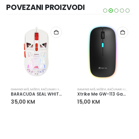
POVEZANI PROIZVODI
GAMING MIŠ
,
MIŠEVI
,
RAČUNARI I IT OPREMA
GAMING MIŠ
,
MIŠEVI
,
RAČUNARI I IT OPREMA
BARACUDA SEAL WHITE GAMING MIŠ
Xtrike Me GW-113 Gaming miš RGB 1600 DPI – optički miš sa 4 tipke
35,00
KM
15,00
KM