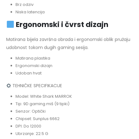
Brz odziv
Niska latencija
Ergonomski i čvrst dizajn
Matirana bijela završna obrada i ergonomski oblik pružaju
udobnost tokom dugih gaming sesija.
Matirana plastika
Ergonomski dizajn
Udoban hvat
TEHNIČKE SPECIFIKACIJE
Model: White Shark MARROK
Tip: 9D gaming miš (9 tipki)
Senzor: Optički
Chipset: Sunplus 6662
DPI: Do 12000
Ubrzanje: 22.5 G