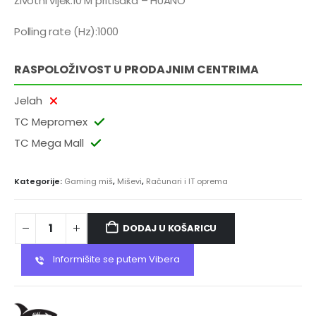
Životni vijek:10 M pritisaka – HUANO
Polling rate (Hz):1000
RASPOLOŽIVOST U PRODAJNIM CENTRIMA
Jelah
TC Mepromex
TC Mega Mall
Kategorije:
Gaming miš
,
Miševi
,
Računari i IT oprema
DODAJ U KOŠARICU
Informišite se putem Vibera