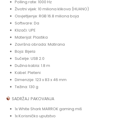
Polling rate: 1000 Hz
Životni vijek: 10 miliona klikova (HUANO)
Osvjetljenje: RGB 16.8 miliona boja
Software: Da
Klizači: UPE
Materijal: Plastika
Završna obrada: Matirana
Boja: Bijela
Sučelje: USB 2.0
Dužina kabla: 1.8 m
Kabel: Pleteni
Dimenzije: 123 x 83 x 46 mm
Težina: 130 g
SADRŽAJ PAKOVANJA
1x White Shark MARROK gaming miš
1x Korisničko uputstvo