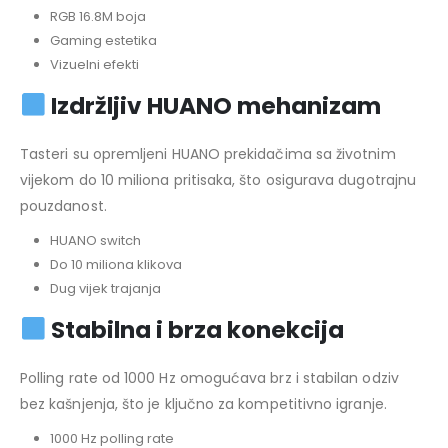
RGB 16.8M boja
Gaming estetika
Vizuelni efekti
Izdržljiv HUANO mehanizam
Tasteri su opremljeni HUANO prekidačima sa životnim
vijekom do 10 miliona pritisaka, što osigurava dugotrajnu
pouzdanost.
HUANO switch
Do 10 miliona klikova
Dug vijek trajanja
Stabilna i brza konekcija
Polling rate od 1000 Hz omogućava brz i stabilan odziv
bez kašnjenja, što je ključno za kompetitivno igranje.
1000 Hz polling rate