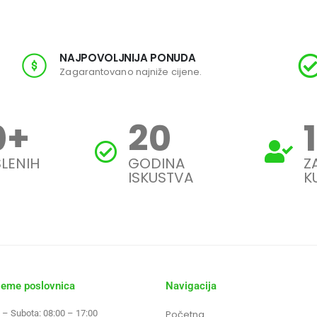
NAJPOVOLJNIJA PONUDA
Zagarantovano najniže cijene.
0
+
20
LENIH
GODINA
Z
ISKUSTVA
K
jeme poslovnica
Navigacija
 – Subota: 08:00 – 17:00
Početna