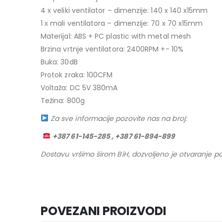
4 x veliki ventilator – dimenzije: 140 x 140 x15mm
1 x mali ventilatora – dimenzije: 70 x 70 x15mm
Materijal: ABS + PC plastic with metal mesh
Brzina vrtnje ventilatora: 2400RPM +- 10%
Buka: 30dB
Protok zraka: 100CFM
Voltaža: DC 5V 380mA
Težina: 800g
Za sve informacije pozovite nas na broj:
+387 61-145-285 , +387 61-894-899
Dostavu vršimo širom BiH, dozvoljeno je otvaranje pa
POVEZANI PROIZVODI