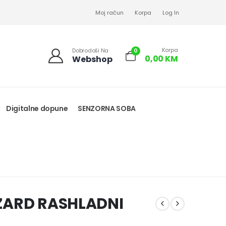
Moj račun
Korpa
Log In
Korpa
0
Dobrodoši Na
0,00
KM
Webshop
Digitalne dopune
SENZORNA SOBA
IZARD RASHLADNI