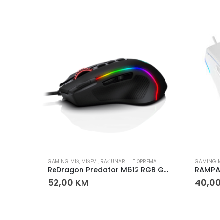
GAMING MIŠ
,
MIŠEVI
,
RAČUNARI I IT OPREMA
GAMING 
-E230C
ReDragon Predator M612 RGB Gaming Miš
52,00
KM
40,0