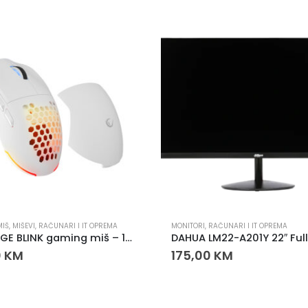
MIŠ
,
MIŠEVI
,
RAČUNARI I IT OPREMA
MONITORI
,
RAČUNARI I IT OPREMA
RAMPAGE BLINK gaming miš – 12800 DPI, INSTANT 825F senzor, 1000Hz
0
KM
175,00
KM