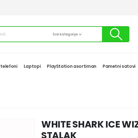
Sve kategorije
 telefoni
Laptopi
PlayStation asortiman
Pametni satovi
WHITE SHARK ICE W
STALAK