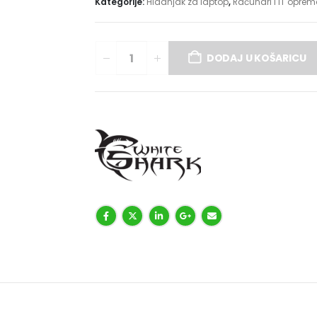
Kategorije:
Hladnjak za laptop
,
Računari i IT opre
DODAJ U KOŠARICU