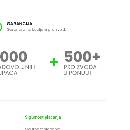
GARANCIJA
SI
Garancija na kupljeni proizvod.
Svi
1000
500
+
ADOVOLJNIH
PROIZVODA
UPACA
U PONUDI
Sigurnost plaćanja
Sigurnost plaćanja