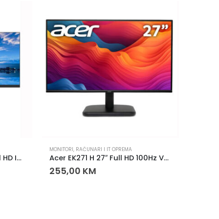
MONITORI
,
RAČUNARI I IT OPREMA
GAMING 
Dahua LM24-A201Y 24″ Full HD IPS Monitor
Acer EK271 H 27″ Full HD 100Hz VA Monitor
255,00
KM
20,0