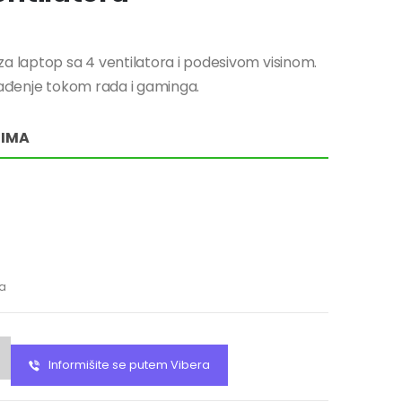
laptop sa 4 ventilatora i podesivom visinom.
hlađenje tokom rada i gaminga.
RIMA
ma
Informišite se putem Vibera