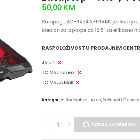
50,00
KM
Rampage AD-RX34 X-FRAME je hladnjak za 
Idealan za laptope do 15.6″ za efikasno 
RASPOLOŽIVOST U PRODAJNIM CENT
Jelah
TC Mepromex
TC Mega Mall
Kategorije:
Hladnjak za laptop
,
Računari i IT opre
DODAJ U KOŠARICU