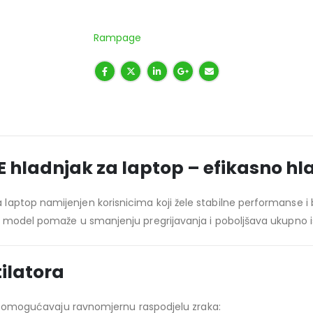
Rampage
ladnjak za laptop – efikasno hla
ptop namijenjen korisnicima koji žele stabilne performanse i bol
j model pomaže u smanjenju pregrijavanja i poboljšava ukupno is
tilatora
oji omogućavaju ravnomjernu raspodjelu zraka: