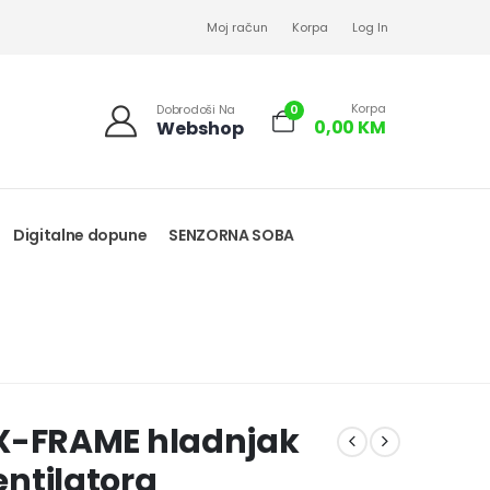
Moj račun
Korpa
Log In
Korpa
0
Dobrodoši Na
0,00
KM
Webshop
Digitalne dopune
SENZORNA SOBA
-FRAME hladnjak
ventilatora