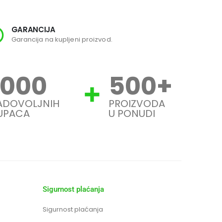
GARANCIJA
SI
Garancija na kupljeni proizvod.
Svi
1000
500
+
ADOVOLJNIH
PROIZVODA
UPACA
U PONUDI
Sigurnost plaćanja
Sigurnost plaćanja