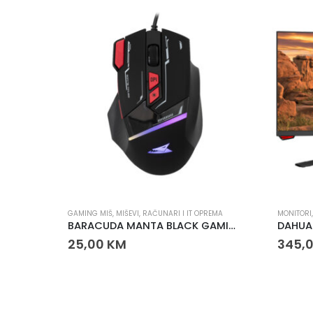
PREMA
GAMING MIŠ
,
MIŠEVI
,
RAČUNARI I IT OPREMA
MONITORI
Gigatech PHANTOM hladnjak za laptop
BARACUDA MANTA BLACK GAMING MIŠ
DAHUA
25,00
KM
345,