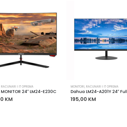
,
RAČUNARI I IT OPREMA
MONITORI
,
RAČUNARI I IT OPREMA
 MONITOR 24″ LM24-E230C
00
KM
195,00
KM