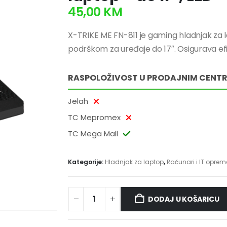
45,00
KM
X-TRIKE ME FN-811 je gaming hladnjak za la
podrškom za uređaje do 17″. Osigurava ef
RASPOLOŽIVOST U PRODAJNIM CENT
Jelah
TC Mepromex
TC Mega Mall
Kategorije:
Hladnjak za laptop
,
Računari i IT opre
DODAJ U KOŠARICU