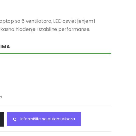
ptop sa 6 ventilatora, LED osvjetljenjem i
ikasno hlađenje i stabilne performanse.
RIMA
ma
Informišite se putem Vibera