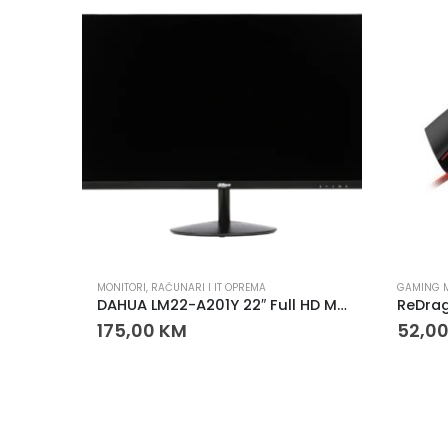
MONITORI
,
RAČUNARI I IT OPREMA
GAMING 
DAHUA LM22-A201Y 22″ Full HD Monitor
175,00
KM
52,0