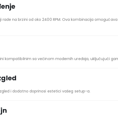
đenje
oji rade na brzini od oko 2400 RPM. Ova kombinacija omogućava 
 čini kompatibilnim sa većinom modernih uređaja, uključujući ga
zgled
izgled i dodatno doprinosi estetici vašeg setup-a.
jn