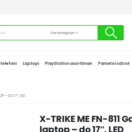
Sve kategorije
 telefoni
Laptopi
PlayStation asortiman
Pametni satovi
 – DO 17″, LED
X-TRIKE ME FN-811 G
laptop – do 17″, LED