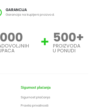
GARANCIJA
SI
Garancija na kupljeni proizvod.
Svi
1000
500
+
ADOVOLJNIH
PROIZVODA
UPACA
U PONUDI
Sigurnost plaćanja
Sigurnost plaćanja
Pravila privatnosti