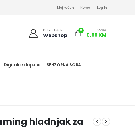
Moj račun
Korpa
Log In
Korpa
0
Dobrodoši Na
0,00
KM
Webshop
Digitalne dopune
SENZORNA SOBA
aming hladnjak za