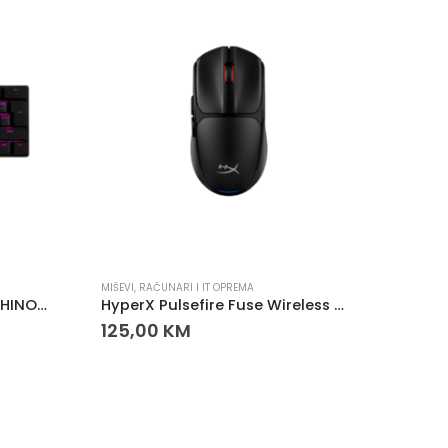
MIŠEVI
,
RAČUNARI I IT OPREMA
GAMING 
WHITE SHARK TASTATURA SHINOBI 2 Crna
HyperX Pulsefire Fuse Wireless Gaming Miš
125,00
KM
130,