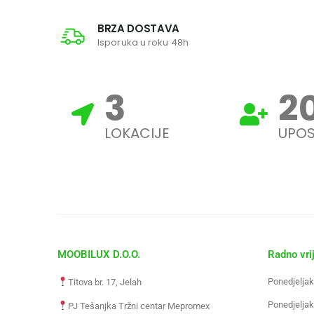
BRZA DOSTAVA
Isporuka u roku 48h
3
2
LOKACIJE
UPOS
MOOBILUX D.O.O.
Radno vri
Ponedjeljak
Titova br. 17, Jelah
Ponedjeljak
PJ Tešanjka Tržni centar Mepromex