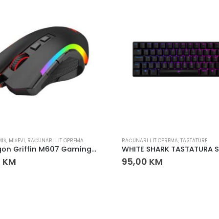
MIŠ
,
MIŠEVI
,
RAČUNARI I IT OPREMA
RAČUNARI I IT OPREMA
,
TASTATURE
ReDragon Griffin M607 Gaming Miš
0
KM
95,00
KM