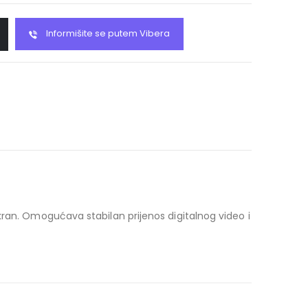
Informišite se putem Vibera
kran. Omogućava stabilan prijenos digitalnog video i