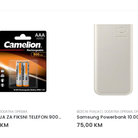
DODATNA OPREMA
BEŽIČNI PUNJAČI
,
DODATNA OPREMA
,
OPR
BATERIJA ZA FIKSNI TELEFON 900 mAh
KM
75,00
KM