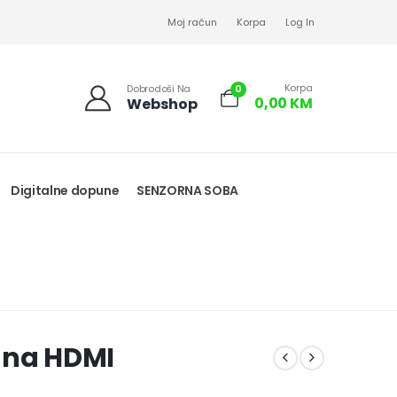
Moj račun
Korpa
Log In
Korpa
0
Dobrodoši Na
0,00
KM
Webshop
Digitalne dopune
SENZORNA SOBA
 na HDMI