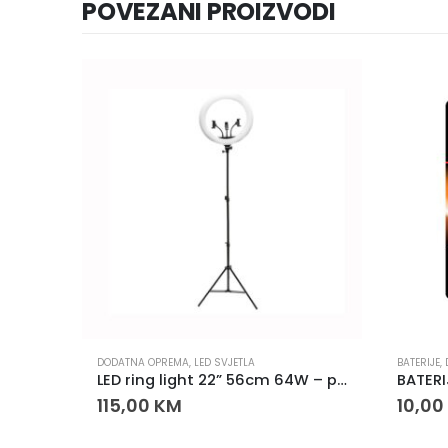
POVEZANI PROIZVODI
DODATNA OPREMA
,
LED SVJETLA
BATERIJE
,
LED ring light 22” 56cm 64W – profesionalno osvjetljenje sa stativom i daljinskim
115,00
KM
10,00