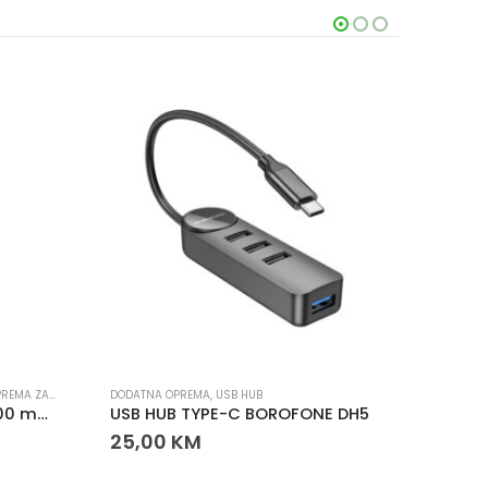
EMA ZA MOBITELE
,
PUNJAČI
DODATNA OPREMA
,
USB HUB
DODATNA
Samsung Powerbank 10.000 mAh 25W USB-C
USB HUB TYPE-C BOROFONE DH5
FUTRO
25,00
KM
20,0