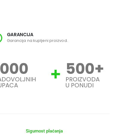
GARANCIJA
SI
Garancija na kupljeni proizvod.
Svi
1000
500
+
ADOVOLJNIH
PROIZVODA
UPACA
U PONUDI
Sigurnost plaćanja