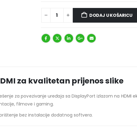
DODAJ U KOŠARICU
MI za kvalitetan prijenos slike
ješenje za povezivanje uređaja sa DisplayPort izlazom na HDMI e
entacije, filmove i gaming.
ištenje bez instalacije dodatnog softvera.