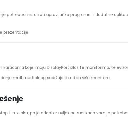
nije potrebno instalirati upravljačke programe ili dodatne aplikaci
e prezentacije.
m karticama koje imaju DisplayPort izlaz te monitorima, televizo
gledanje multimedijalnog sadržaja ili rad sa više monitora.
ešenje
p ili ruksaku, pa je adapter uvijek pri ruci kada vam je potreba