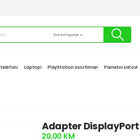
Sve kategorije
 telefoni
Laptopi
PlayStation asortiman
Pametni satovi
Adapter DisplayPort
20,00
KM