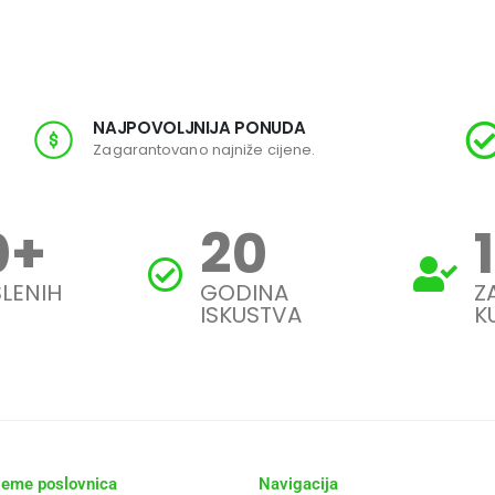
NAJPOVOLJNIJA PONUDA
Zagarantovano najniže cijene.
0
+
20
LENIH
GODINA
Z
ISKUSTVA
K
jeme poslovnica
Navigacija