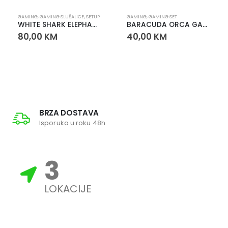
GAMING
,
GAMING SLUŠALICE
,
SETUP
GAMING
,
GAMING SET
WHITE SHARK ELEPHANT GH-2540 slušalice bijele – gaming slušalice sa odvojivim mikrofonom
BARACUDA ORCA GAMING TASTATURA + MIŠ KOMBO SET
80,00
KM
40,00
KM
BRZA DOSTAVA
Isporuka u roku 48h
3
LOKACIJE