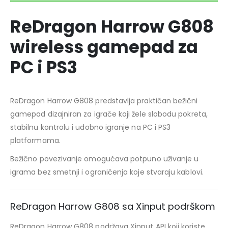
ReDragon Harrow G808
wireless gamepad za
PC i PS3
ReDragon Harrow G808 predstavlja praktičan bežični
gamepad dizajniran za igrače koji žele slobodu pokreta,
stabilnu kontrolu i udobno igranje na PC i PS3
platformama.
Bežično povezivanje omogućava potpuno uživanje u
igrama bez smetnji i ograničenja koje stvaraju kablovi.
ReDragon Harrow G808 sa Xinput podrškom
ReDragon Harrow G808 podržava Xinput API koji koriste