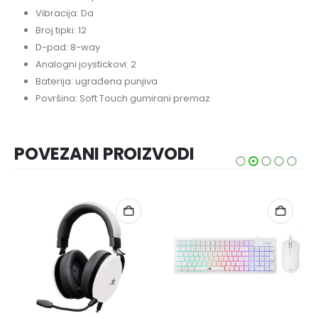
Vibracija: Da
Broj tipki: 12
D-pad: 8-way
Analogni joystickovi: 2
Baterija: ugrađena punjiva
Površina: Soft Touch gumirani premaz
POVEZANI PROIZVODI