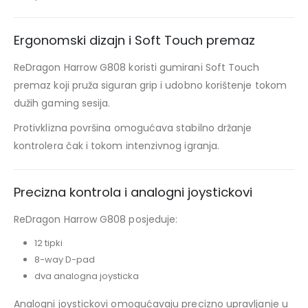
Ergonomski dizajn i Soft Touch premaz
ReDragon Harrow G808 koristi gumirani Soft Touch
premaz koji pruža siguran grip i udobno korištenje tokom
dužih gaming sesija.
Protivklizna površina omogućava stabilno držanje
kontrolera čak i tokom intenzivnog igranja.
Precizna kontrola i analogni joystickovi
ReDragon Harrow G808 posjeduje:
12 tipki
8-way D-pad
dva analogna joysticka
Analogni joystickovi omogućavaju precizno upravljanje u