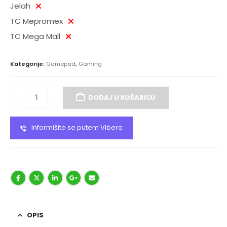
Jelah
TC Mepromex
TC Mega Mall
Kategorije:
Gamepad
,
Gaming
DODAJ U KOŠARICU
Informišite se putem Vibera
OPIS