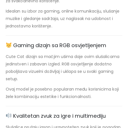
za svakodnevno korištenje.
Idealan su izbor za gaming, online komunikaciju, slušanje
muzike i gledanje sadržaja, uz naglasak na udobnost i
jednostavno korištenje.
Gaming dizajn sa RGB osvjetljenjem
Cute Cat dizajn sa mačjim ušima daje ovim slušalicama
jedinstven i zabavan izgled. RGB osvjetljenje dodatno
poboljšava vizuelni doživljaj i uklapa se u svaki gaming
setup.
Ovaj model je posebno popularan među korisnicima koji
žele kombinaciju estetike i funkcionalnosti.
Kvalitetan zvuk za igre i multimediju
Slušalice pružaju jasan i uravnotežen zvuk koji je pogodan