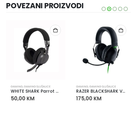
POVEZANI PROIZVODI
GAMING
,
GAMING SLUŠALICE
GAMING
,
GAMING SLUŠALICE
WHITE SHARK Parrot Wireless Gaming Slušalice – Bežične, RGB, Gaming Headset
RAZER BLACKSHARK V2 X 7.1 SURROUND GAMING SLUŠALICE BLACK
50,00
KM
175,00
KM