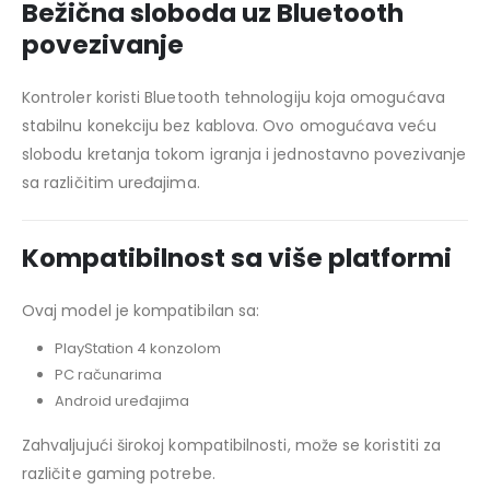
Bežična sloboda uz Bluetooth
povezivanje
Kontroler koristi Bluetooth tehnologiju koja omogućava
stabilnu konekciju bez kablova. Ovo omogućava veću
slobodu kretanja tokom igranja i jednostavno povezivanje
sa različitim uređajima.
Kompatibilnost sa više platformi
Ovaj model je kompatibilan sa:
PlayStation 4 konzolom
PC računarima
Android uređajima
Zahvaljujući širokoj kompatibilnosti, može se koristiti za
različite gaming potrebe.