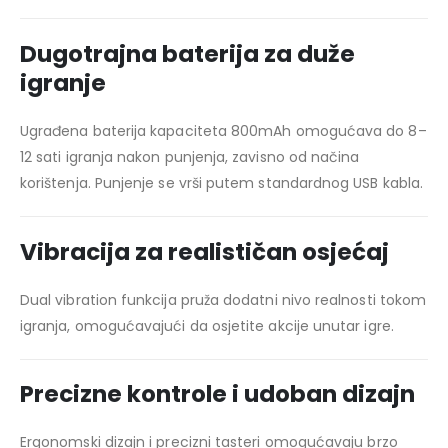
Dugotrajna baterija za duže
igranje
Ugrađena baterija kapaciteta 800mAh omogućava do 8–
12 sati igranja nakon punjenja, zavisno od načina
korištenja. Punjenje se vrši putem standardnog USB kabla.
Vibracija za realističan osjećaj
Dual vibration funkcija pruža dodatni nivo realnosti tokom
igranja, omogućavajući da osjetite akcije unutar igre.
Precizne kontrole i udoban dizajn
Ergonomski dizajn i precizni tasteri omogućavaju brzo