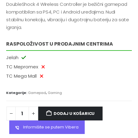
DoubleShock 4 Wireless Controller je bežični gamepad
kompatibilan sa PS4, PC i Android uređajima. Nudi
stabilnu konekciju, vibraciju i dugotrajnu bateriju za sate
igranja.
RASPOLOŽIVOST U PRODAJNIM CENTRIMA
Jelah
TC Mepromex
TC Mega Mall
Kategorije:
Gamepad
,
Gaming
DODAJ U KOŠARICU
Informišite se putem Vibera