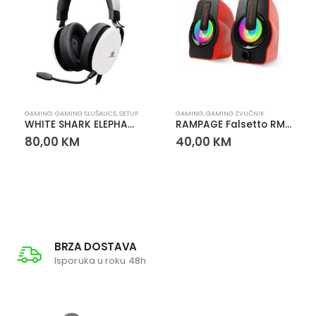
GAMING
,
GAMING SLUŠALICE
,
SETUP
GAMING
,
GAMING ZVUČNIK
WHITE SHARK ELEPHANT GH-2540 slušalice bijele – gaming slušalice sa odvojivim mikrofonom
RAMPAGE Falsetto RMS-G7 gaming zvučnici 2.0 – 6W, LED 7 boja, USB
80,00
KM
40,00
KM
BRZA DOSTAVA
Isporuka u roku 48h