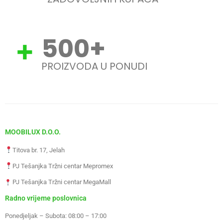
500
+
PROIZVODA U PONUDI
MOOBILUX D.O.O.
Titova br. 17, Jelah
PJ Tešanjka Tržni centar Mepromex
PJ Tešanjka Tržni centar MegaMall
Radno vrijeme poslovnica
Ponedjeljak – Subota: 08:00 – 17:00