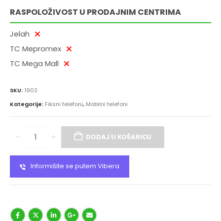
RASPOLOŽIVOST U PRODAJNIM CENTRIMA
Jelah
TC Mepromex
TC Mega Mall
SKU:
1902
Kategorije:
Fiksni telefoni
,
Mobilni telefoni
DODAJ U KOŠARICU
Informišite se putem Vibera