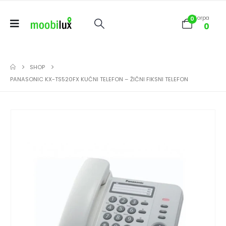
Korpa
0
0
SHOP
PANASONIC KX-TS520FX KUĆNI TELEFON – ŽIČNI FIKSNI TELEFON