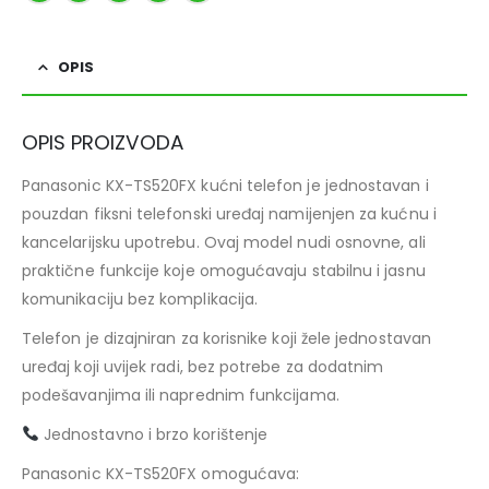
OPIS
OPIS PROIZVODA
Panasonic KX-TS520FX kućni telefon je jednostavan i
pouzdan fiksni telefonski uređaj namijenjen za kućnu i
kancelarijsku upotrebu. Ovaj model nudi osnovne, ali
praktične funkcije koje omogućavaju stabilnu i jasnu
komunikaciju bez komplikacija.
Telefon je dizajniran za korisnike koji žele jednostavan
uređaj koji uvijek radi, bez potrebe za dodatnim
podešavanjima ili naprednim funkcijama.
Jednostavno i brzo korištenje
Panasonic KX-TS520FX omogućava: