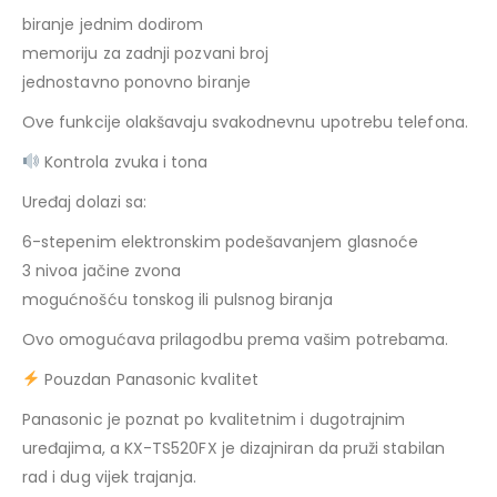
biranje jednim dodirom
memoriju za zadnji pozvani broj
jednostavno ponovno biranje
Ove funkcije olakšavaju svakodnevnu upotrebu telefona.
Kontrola zvuka i tona
Uređaj dolazi sa:
6-stepenim elektronskim podešavanjem glasnoće
3 nivoa jačine zvona
mogućnošću tonskog ili pulsnog biranja
Ovo omogućava prilagodbu prema vašim potrebama.
Pouzdan Panasonic kvalitet
Panasonic je poznat po kvalitetnim i dugotrajnim
uređajima, a KX-TS520FX je dizajniran da pruži stabilan
rad i dug vijek trajanja.