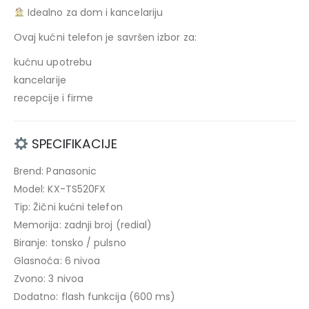
Idealno za dom i kancelariju
Ovaj kućni telefon je savršen izbor za:
kućnu upotrebu
kancelarije
recepcije i firme
SPECIFIKACIJE
Brend: Panasonic
Model: KX-TS520FX
Tip: Žični kućni telefon
Memorija: zadnji broj (redial)
Biranje: tonsko / pulsno
Glasnoća: 6 nivoa
Zvono: 3 nivoa
Dodatno: flash funkcija (600 ms)