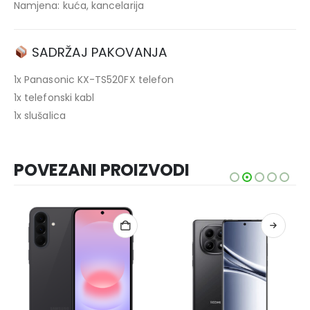
Namjena: kuća, kancelarija
SADRŽAJ PAKOVANJA
1x Panasonic KX-TS520FX telefon
1x telefonski kabl
1x slušalica
POVEZANI PROIZVODI