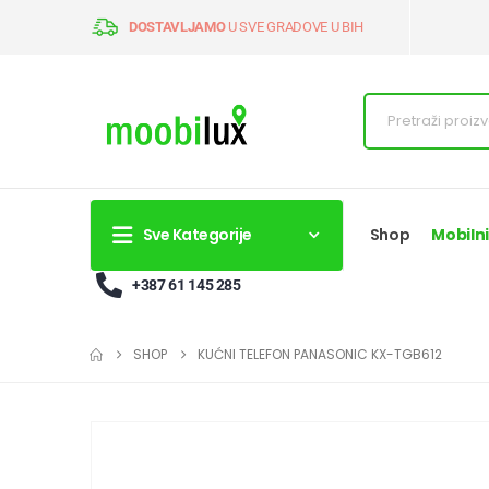
DOSTAVLJAMO
U SVE GRADOVE U BIH
Sve Kategorije
Shop
Mobilni
+387 61 145 285
SHOP
KUĆNI TELEFON PANASONIC KX-TGB612