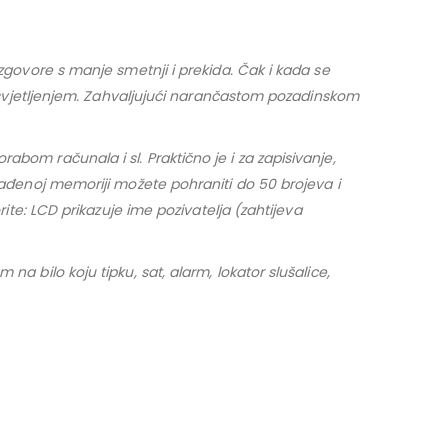
zgovore s manje smetnji i prekida. Čak i kada se
m osvjetljenjem. Zahvaljujući narančastom pozadinskom
bom računala i sl. Praktično je i za zapisivanje,
rađenoj memoriji možete pohraniti do 50 brojeva i
ite: LCD prikazuje ime pozivatelja (zahtijeva
a bilo koju tipku, sat, alarm, lokator slušalice,