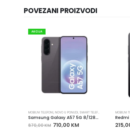
POVEZANI PROIZVODI
AKCIJA
MOBILNI TELEFONI
,
NOVO U PONUDI
,
SMART TELEFONI
MOBILNI T
SAMSUNG GALAXY A07 4/64 BLACK
Samsung Galaxy A57 5G 8/128GB sivi 6.7″ AMOLED+ 120Hz
710,00
KM
215,
870,00
KM