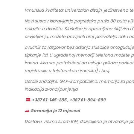
Vrhunska kvaliteta: univerzalan dizajn, jedinstvena te
Novi sustav ispravljanja pogrešaka pruža 80 puta višu
nalazite u dvorištu. Slušalica je opremljena čitljivi
osvjetljenju, možete provjeriti broj pozivatelja čak i n
Zvučnik za razgovor bez držanja slušalice omogućuje 
tipkanje itd. U ugrađenoj memoriji telefona možete p
imena. Ako ste pretplaćeni na uslugu prikaza pozivatel
registraciju u telefonskom imeniku) i broj.
Ostale značajke: GAP-kompatibilno, memorija za ponovn
indikacija zvona/punjenja.
+387 61-145-285 , +387 61-894-899
Garancija je 12 mjeseci
Dostavu vršimo širom BiH, dozvoljeno je otvaranje pa