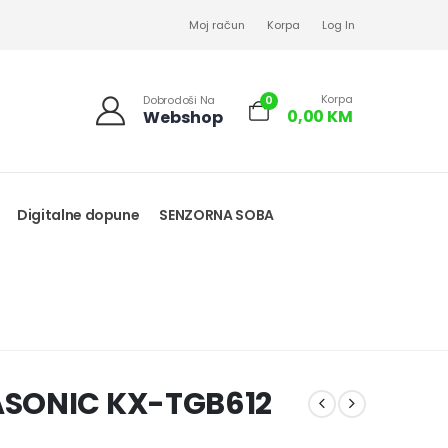
Moj račun
Korpa
Log In
Korpa
0
Dobrodoši Na
0,00
KM
Webshop
Digitalne dopune
SENZORNA SOBA
ASONIC KX-TGB612