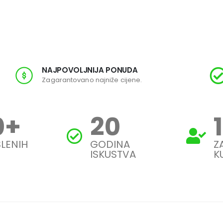
NAJPOVOLJNIJA PONUDA
Zagarantovano najniže cijene.
0
+
20
LENIH
GODINA
Z
ISKUSTVA
K