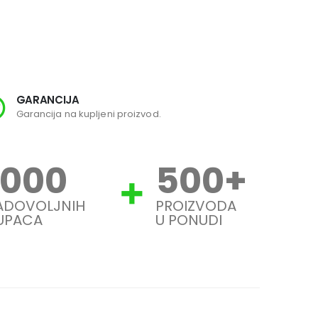
GARANCIJA
SI
Garancija na kupljeni proizvod.
Svi
1000
500
+
ADOVOLJNIH
PROIZVODA
UPACA
U PONUDI