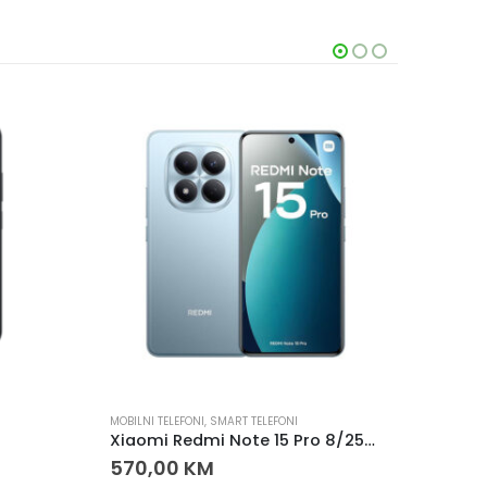
AKCIJ
MOBILNI TELEFONI
,
SMART TELEFONI
AKCIJA
,
M
Xiaomi Redmi Note 15 Pro 8/256 – 200MP, 6500mAh
570,00
KM
330,0