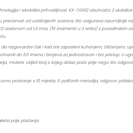
hnologija i ekološka prihvatljivost. KX-TG612 obuhvaća 2 slušalice
 preciznost od uobičajenih sustava, što osigurava razumljivije ra
m LCD zaslonom od 1,4 inča, (16 znamenki u 3 retka) s pozadinski
oću.
da razgovarate čak i kad ste zaposleni kuhanjem, čišćenjem, upora
ohraniti do 50 imena i brojeva za jednostavan i brz pristup. U ug
ja, možete vidjeti broj s kojeg dolazi poziv prije nego što odgovor
o pozivanje s 10 mjesta, 5 polifonih melodija, odgovor pritiskom n
keta prije plaćanja.