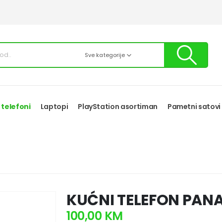
Sve kategorije
 telefoni
Laptopi
PlayStation asortiman
Pametni satovi
KUĆNI TELEFON PAN
100,00
KM