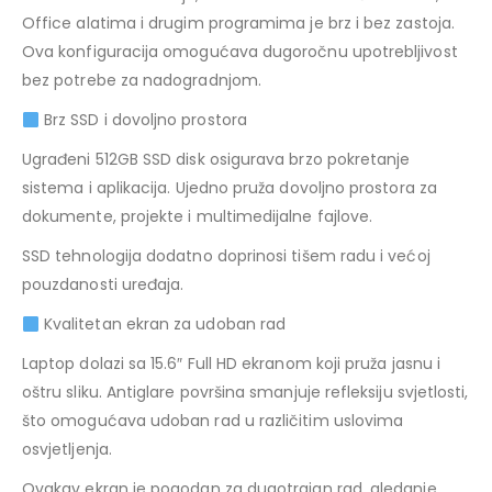
Office alatima i drugim programima je brz i bez zastoja.
Ova konfiguracija omogućava dugoročnu upotrebljivost
bez potrebe za nadogradnjom.
Brz SSD i dovoljno prostora
Ugrađeni 512GB SSD disk osigurava brzo pokretanje
sistema i aplikacija. Ujedno pruža dovoljno prostora za
dokumente, projekte i multimedijalne fajlove.
SSD tehnologija dodatno doprinosi tišem radu i većoj
pouzdanosti uređaja.
Kvalitetan ekran za udoban rad
Laptop dolazi sa 15.6″ Full HD ekranom koji pruža jasnu i
oštru sliku. Antiglare površina smanjuje refleksiju svjetlosti,
što omogućava udoban rad u različitim uslovima
osvjetljenja.
Ovakav ekran je pogodan za dugotrajan rad, gledanje