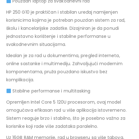
Pouzdan laptop za svakodnevni rad
HP 250 G10 je praktičan i stabilan uređaj namijenjen
korisnicima kojima je potreban pouzdan sistem za rad,
školu i kancelarijske zadatke. Dizajniran je da ponudi
jednostavno korištenje i stabilne performanse u
svakodnevnim situacijama.
Idealan je za rad u dokumentima, pregled interneta,
online sastanke i multimediju. Zahvaljujući modernim
komponentama, pruža pouzdano iskustvo bez
komplikacija.
Stabilne performanse i multitasking
Opremljen Intel Core 5 120U procesorom, ovaj model
omogućava efikasan rad u više aplikacija istovremeno.
Sistem reaguje brzo i stabilno, što je posebno važno za
korisnike koji rade više zadataka paralelno.
Uz 16GB RAM memorije, rad u browseru sa više tabova,