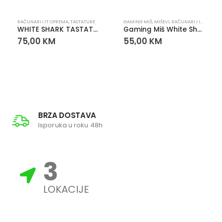
RAČUNARI I IT OPREMA
,
TASTATURE
GAMING MIŠ
,
MIŠEVI
,
RAČUNARI I IT OPREMA
WHITE SHARK TASTATURA NAGAMAKI Crna
Gaming Miš White Shark MARROK
75,00
KM
55,00
KM
BRZA DOSTAVA
Isporuka u roku 48h
3
LOKACIJE