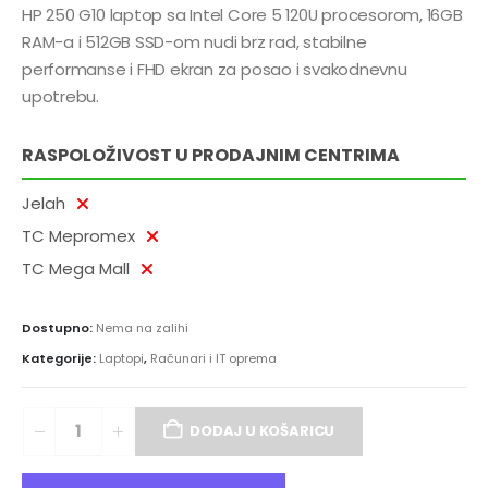
HP 250 G10 laptop sa Intel Core 5 120U procesorom, 16GB
RAM-a i 512GB SSD-om nudi brz rad, stabilne
performanse i FHD ekran za posao i svakodnevnu
upotrebu.
RASPOLOŽIVOST U PRODAJNIM CENTRIMA
Jelah
TC Mepromex
TC Mega Mall
Dostupno:
Nema na zalihi
Kategorije:
Laptopi
,
Računari i IT oprema
DODAJ U KOŠARICU