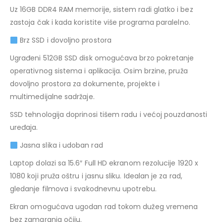
Uz 16GB DDR4 RAM memorije, sistem radi glatko i bez
zastoja čak i kada koristite više programa paralelno.
Brz SSD i dovoljno prostora
Ugrađeni 512GB SSD disk omogućava brzo pokretanje
operativnog sistema i aplikacija. Osim brzine, pruža
dovoljno prostora za dokumente, projekte i
multimedijalne sadržaje.
SSD tehnologija doprinosi tišem radu i većoj pouzdanosti
uređaja.
Jasna slika i udoban rad
Laptop dolazi sa 15.6″ Full HD ekranom rezolucije 1920 x
1080 koji pruža oštru i jasnu sliku. Idealan je za rad,
gledanje filmova i svakodnevnu upotrebu.
Ekran omogućava ugodan rad tokom dužeg vremena
bez zamaranja očiju.