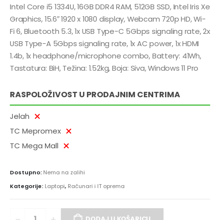
Intel Core i5 1334U, 16GB DDR4 RAM, 512GB SSD, Intel Iris Xe
Graphics, 15.6″ 1920 x 1080 display, Webcam 720p HD, Wi-
Fi 6, Bluetooth 5.3, 1x USB Type-C 5Gbps signaling rate, 2x
USB Type-A 5Gbps signaling rate, 1x AC power, 1x HDMI
1.4b, 1x headphone/microphone combo, Battery: 41Wh,
Tastatura: BiH, Težina: 1.52kg, Boja: Siva, Windows 11 Pro
RASPOLOŽIVOST U PRODAJNIM CENTRIMA
Jelah
TC Mepromex
TC Mega Mall
Dostupno:
Nema na zalihi
Kategorije:
Laptopi
,
Računari i IT oprema
DODAJ U KOŠARICU