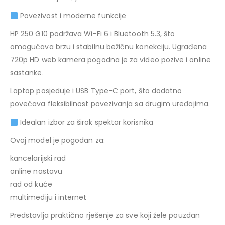
Povezivost i moderne funkcije
HP 250 G10 podržava Wi-Fi 6 i Bluetooth 5.3, što
omogućava brzu i stabilnu bežičnu konekciju. Ugrađena
720p HD web kamera pogodna je za video pozive i online
sastanke.
Laptop posjeduje i USB Type-C port, što dodatno
povećava fleksibilnost povezivanja sa drugim uređajima.
Idealan izbor za širok spektar korisnika
Ovaj model je pogodan za:
kancelarijski rad
online nastavu
rad od kuće
multimediju i internet
Predstavlja praktično rješenje za sve koji žele pouzdan