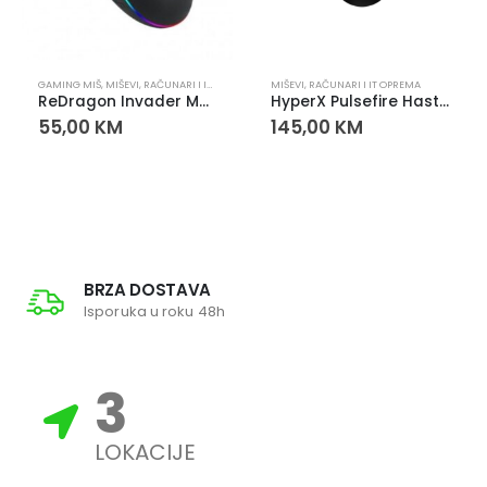
GAMING MIŠ
,
MIŠEVI
,
RAČUNARI I IT OPREMA
MIŠEVI
,
RAČUNARI I IT OPREMA
ReDragon Invader M719RGB Gaming Miš
HyperX Pulsefire Haste 2 Wireless Gaming Miš – Crni
55,00
KM
145,00
KM
BRZA DOSTAVA
Isporuka u roku 48h
3
LOKACIJE