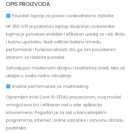
OPIS PROIZVODA
Pouzdan laptop za posao i svakodnevne zadatke
HP 250 G10 je praktičan laptop dizajniran za korisnike
kojima je potreban stabilan i efikasan uređaj za rad, školu
i kućnu upotrebu. Nudi odličan balans između
performansi i funkcionalnosti, što ga čini pouzdanim
izborom za različite potrebe.
Zahvaljujući modernom dizajnu i kvalitetnoj izradi, lako se
uklapa u svako radno okruženje.
Snažne performanse za multitasking
Opremljen Intel Core i5-1334U procesorom, ovaj model
omogućava brz i efikasan rad u više aplikacija
istovremeno. Pogodan je za rad u kancelarijskim
programima, internet, online sastanke i osnovnu obradu
podataka.