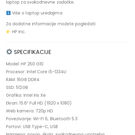
laptop za svakodnevne zadatke.
Više o laptop uređajima
Za dodatne informacije možete pogledati:
HP Inc.
SPECIFIKACIJE
Model: HP 250 G10
Procesor: Intel Core i5-1334U
RAM: 16GB DDR4
SSD: 512GB
Grafika: Intel Iris Xe
Ekran: 15.6″ Full HD (1920 x 1080)
Web kamera: 720p HD
Povezivanje: Wi-Fi 6, Bluetooth 5.3
Portovi: USB Type-C, USB
Namjena: posao, škola, svakodnevna upotreba