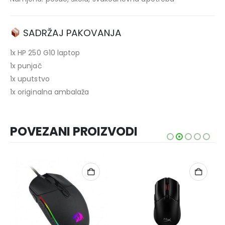
SADRŽAJ PAKOVANJA
1x HP 250 G10 laptop
1x punjač
1x uputstvo
1x originalna ambalaža
POVEZANI PROIZVODI