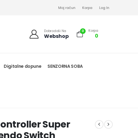
Moj račun
Korpa
Log In
Korpa
0
Dobrodoši Na
0
Webshop
Digitalne dopune
SENZORNA SOBA
ontroller Super
tendo Switch