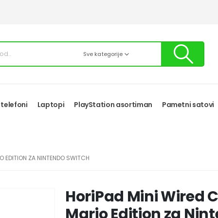
Sve kategorije
 telefoni
Laptopi
PlayStation asortiman
Pametni satovi
O EDITION ZA NINTENDO SWITCH
HoriPad Mini Wired C
Mario Edition za Nin