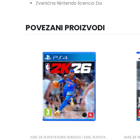
Zvanična Nintendo licenca: Da
POVEZANI PROIZVODI
PLAYSTATION
IGRE ZA PLAYSTATION4
,
KONZOLE I IGRE
,
PLAYSTATION
IGRE ZA 