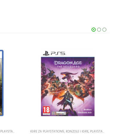
,
PLAYSTATION
IGRE ZA PLAYSTATION5
,
KONZOLE I IGRE
,
PLAYSTATION
KONZOLE 