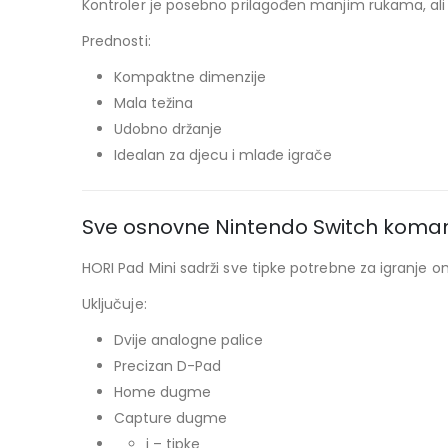
Kontroler je posebno prilagođen manjim rukama, ali 
Prednosti:
Kompaktne dimenzije
Mala težina
Udobno držanje
Idealan za djecu i mlađe igrače
Sve osnovne Nintendo Switch koma
HORI Pad Mini sadrži sve tipke potrebne za igranje o
Uključuje:
Dvije analogne palice
Precizan D-Pad
Home dugme
Capture dugme
i – tipke