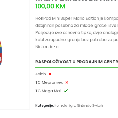
100,00
KM
HoriPad Mini Super Mario Edition je kompa
dizajniran posebno za mlađe igrače i sve k
Posjeduje sve osnovne tipke, dvije analog
kabl za ugodno igranje bez potrebe za pu
Nintendo-a.
RASPOLOŽIVOST U PRODAJNIM CENT
Jelah
TC Mepromex
TC Mega Mall
Kategorije:
Konzole i igre
,
Nintendo Switch