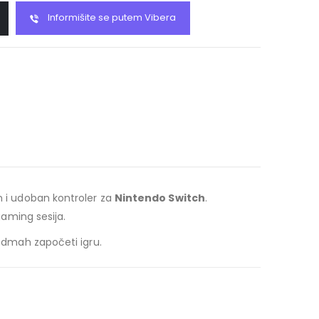
Informišite se putem Vibera
an i udoban kontroler za
Nintendo Switch
.
aming sesija.
 odmah započeti igru.