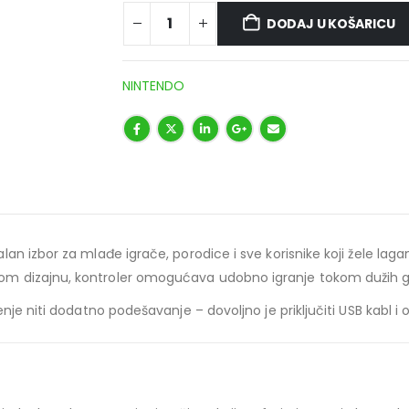
DODAJ U KOŠARICU
NINTENDO
lan izbor za mlađe igrače, porodice i sve korisnike koji žele lag
m dizajnu, kontroler omogućava udobno igranje tokom dužih g
nje niti dodatno podešavanje – dovoljno je priključiti USB kabl i