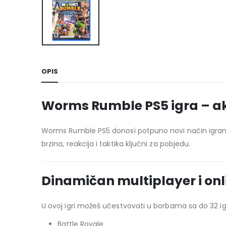
OPIS
Worms Rumble PS5 igra – ak
Worms Rumble PS5 donosi potpuno novi način igranj
brzina, reakcija i taktika ključni za pobjedu.
Dinamičan multiplayer i onl
U ovoj igri možeš učestvovati u borbama sa do 32 igr
Battle Royale