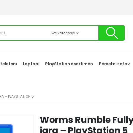
Sve kategorije
 telefoni
Laptopi
PlayStation asortiman
Pametni satovi
RA – PLAYSTATION 5
Worms Rumble Fully 
igra – PlayStation 5