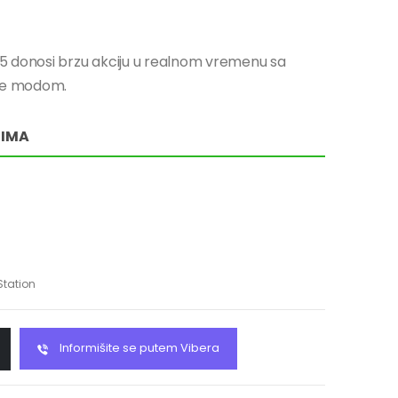
5 donosi brzu akciju u realnom vremenu sa
ale modom.
RIMA
Station
Informišite se putem Vibera