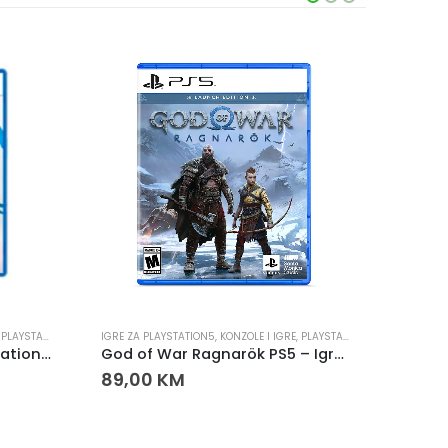
,
PLAYSTATION
IGRE ZA PLAYSTATION5
,
KONZOLE I IGRE
,
PLAYSTATION
IGRE ZA 
Mortal Kombat 1 za PlayStation 5 (PS5)
God of War Ragnarök PS5 – Igra za PlayStation 5
89,00
KM
59,0