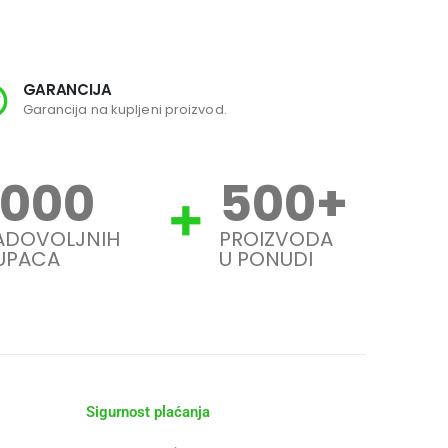
GARANCIJA
SI
Garancija na kupljeni proizvod.
Svi
1000
500
+
ADOVOLJNIH
PROIZVODA
UPACA
U PONUDI
Sigurnost plaćanja