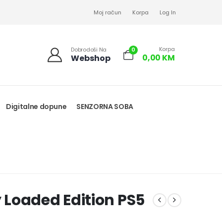
Moj račun
Korpa
Log In
Korpa
0
Dobrodoši Na
0,00
KM
Webshop
Digitalne dopune
SENZORNA SOBA
Loaded Edition PS5