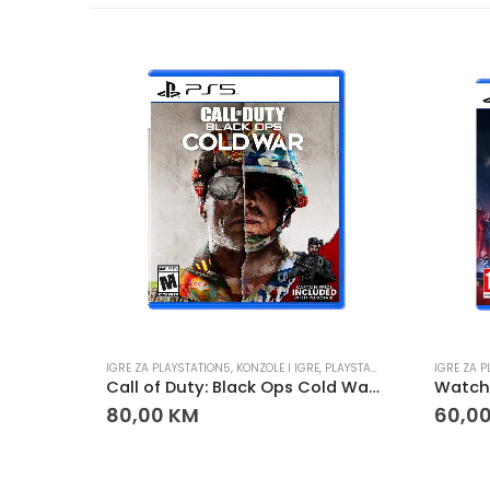
PLAYSTATION
IGRE ZA PLAYSTATION5
,
KONZOLE I IGRE
,
PLAYSTATION
IGRE ZA 
F1 2024 PS5 – EA SPORTS Formula 1 Game
Call of Duty: Black Ops Cold War PS5 – Igra za PlayStation 5
Watch 
80,00
KM
60,0