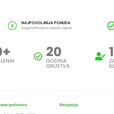
NAJPOVOLJNIJA PONUDA
Zagarantovano najniže cijene.
0
+
20
LENIH
GODINA
Z
ISKUSTVA
K
jeme poslovnica
Navigacija