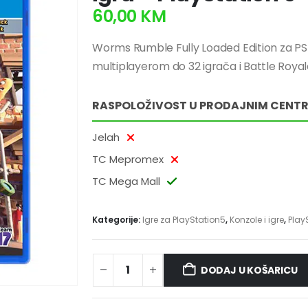
60,00
KM
Worms Rumble Fully Loaded Edition za PS
multiplayerom do 32 igrača i Battle Roy
RASPOLOŽIVOST U PRODAJNIM CENT
Jelah
TC Mepromex
TC Mega Mall
Kategorije:
Igre za PlayStation5
,
Konzole i igre
,
Play
DODAJ U KOŠARICU