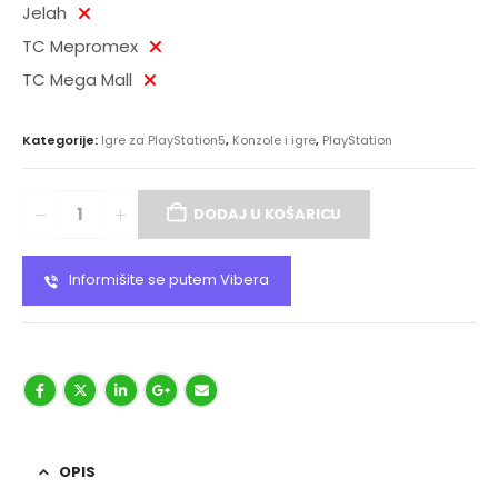
Jelah
TC Mepromex
TC Mega Mall
Kategorije:
Igre za PlayStation5
,
Konzole i igre
,
PlayStation
DODAJ U KOŠARICU
Informišite se putem Vibera
OPIS