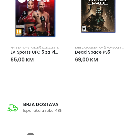
PLAYSTATION
IGRE ZA PLAYSTATION5
,
KONZOLE I IGRE
,
PLAYSTATION
IGRE ZA PLAYSTATION5
,
KONZOLE I IGRE
,
PLA
EA Sports UFC 5 za PlayStation 5 (PS5)
Dead Space PS5
65,00
KM
69,00
KM
BRZA DOSTAVA
Isporuka u roku 48h