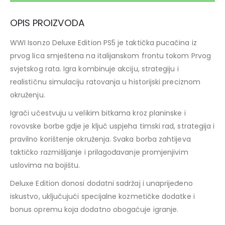
OPIS PROIZVODA
WWI Isonzo Deluxe Edition PS5 je taktička pucačina iz
prvog lica smještena na italijanskom frontu tokom Prvog
svjetskog rata. Igra kombinuje akciju, strategiju i
realističnu simulaciju ratovanja u historijski preciznom
okruženju.
Igrači učestvuju u velikim bitkama kroz planinske i
rovovske borbe gdje je ključ uspjeha timski rad, strategija i
pravilno korištenje okruženja. Svaka borba zahtijeva
taktičko razmišljanje i prilagođavanje promjenjivim
uslovima na bojištu.
Deluxe Edition donosi dodatni sadržaj i unaprijeđeno
iskustvo, uključujući specijalne kozmetičke dodatke i
bonus opremu koja dodatno obogaćuje igranje.