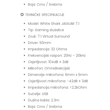
Boja: Crno / Srebrna
TEHNIČKE SPECIFIKACIJE
Model: White Shark JAGUAR 7.1
Tip: Gaming slušalice
Zvuk: 7.1 Virtual Surround
Driver: 50mm
Impedancija: 32 Ohma
Frekvencijski raspon: 20Hz – 20kHz
Osjetljivost: 104dB ± 3dB
Mikrofon: Omnidirekcijski
Dimenzije mikrofona: 6mm x 5mm
Osjetljivost mikrofona: -42dB ± 3dB
Impedancija mikrofona: <2.2kOhm
Sučelje: USB
Dužina kabla: 2.3m
Boja: Crno / Srebrna