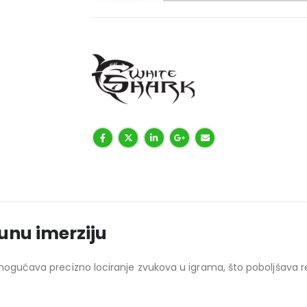
unu imerziju
mogućava precizno lociranje zvukova u igrama, što poboljšava r