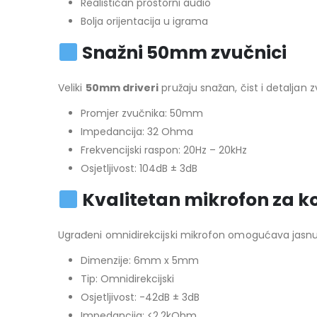
Realističan prostorni audio
Bolja orijentacija u igrama
Snažni 50mm zvučnici
Veliki
50mm driveri
pružaju snažan, čist i detaljan
Promjer zvučnika: 50mm
Impedancija: 32 Ohma
Frekvencijski raspon: 20Hz – 20kHz
Osjetljivost: 104dB ± 3dB
Kvalitetan mikrofon za k
Ugrađeni omnidirekcijski mikrofon omogućava jasnu
Dimenzije: 6mm x 5mm
Tip: Omnidirekcijski
Osjetljivost: -42dB ± 3dB
Impedancija: <2.2kOhm