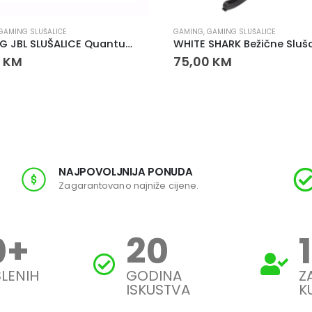
GAMING SLUŠALICE
GAMING
,
GAMING SLUŠALICE
GAMING JBL SLUŠALICE Quantum 100
0
KM
75,00
KM
NAJPOVOLJNIJA PONUDA
Zagarantovano najniže cijene.
0
+
20
LENIH
GODINA
Z
ISKUSTVA
K