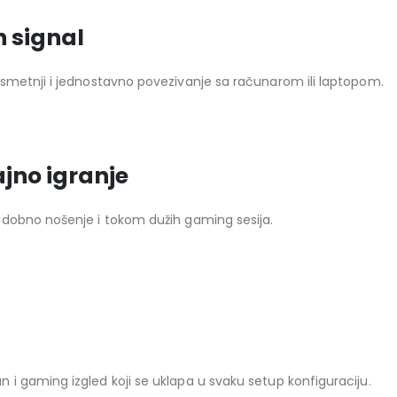
n signal
smetnji i jednostavno povezivanje sa računarom ili laptopom.
jno igranje
udobno nošenje i tokom dužih gaming sesija.
i gaming izgled koji se uklapa u svaku setup konfiguraciju.