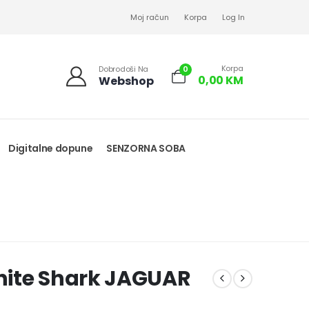
Moj račun
Korpa
Log In
Korpa
0
Dobrodoši Na
0,00
KM
Webshop
Digitalne dopune
SENZORNA SOBA
hite Shark JAGUAR