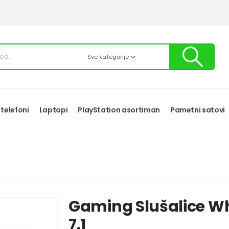
Sve kategorije
 telefoni
Laptopi
PlayStation asortiman
Pametni satovi
Gaming Slušalice W
7.1