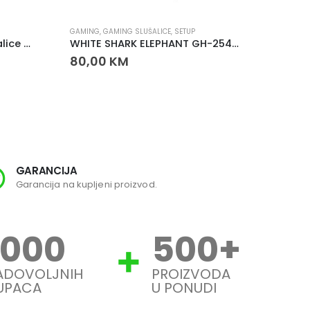
GAMING
,
GAMING SLUŠALICE
,
SETUP
GAMING
WHITE SHARK Bežične Slušalice FALCON Crne
WHITE SHARK ELEPHANT GH-2540 slušalice bijele – gaming slušalice sa odvojivim mikrofonom
80,00
KM
75,0
GARANCIJA
SI
Garancija na kupljeni proizvod.
Svi
1000
500
+
ADOVOLJNIH
PROIZVODA
UPACA
U PONUDI