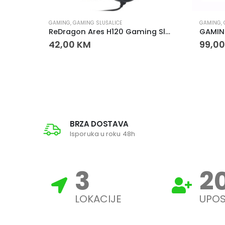
GAMING
,
GAMING SLUŠALICE
GAMING
,
Redragon Scylla H901 gaming slušalice sa mikrofonom
ReDragon Ares H120 Gaming Slušalice
42,00
KM
99,0
BRZA DOSTAVA
Isporuka u roku 48h
3
2
LOKACIJE
UPOS