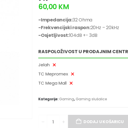
60,00
KM
-Impedancija:
32 Ohma
-Frekvencijski raspon:
20Hz – 20kHz
-Osjetljivost:
104dB +- 3dB
RASPOLOŽIVOST U PRODAJNIM CENT
Jelah
TC Mepromex
TC Mega Mall
Kategorije:
Gaming
,
Gaming slušalice
DODAJ U KOŠARICU