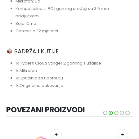
Mikrofon: Da
Kompatibilnost: PC i gaming uređaji sa 3.5 mm
priključkom
Boja: Crna
Garancija: 12 mjeseci
SADRŽAJ KUTIJE
1x HyperX Cloud Stinger 2 gaming slušalice
1x Mikrofon
1x Uputstvo za upotrebu
1x Originalno pakovanje
POVEZANI PROIZVODI