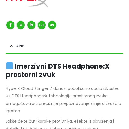
OPIS
Imerzivni DTS Headphone:X
prostorni zvuk
HyperX Cloud Stinger 2 donosi poboljšano audio iskustvo
uz DTS Headphone:X tehnologiju prostornog zvuka,
omogućavajući preciznije prepoznavanje smjera zvuka u
igrama.
Lakše ćete čuti korake protivnika, efekte iz okruženja i
detalje koji doprinose boljem gaming iskustvu.