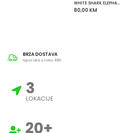
WHITE SHARK ELEPHANT GH-2540 slušalice bijele – gaming slušalice sa odvojivim mikrofonom
80,00
KM
BRZA DOSTAVA
Isporuka u roku 48h
3
LOKACIJE
20
+