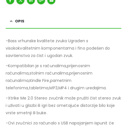
OPIS
-Bass vrhunske kvalitete zvuka Ugrađen s
visokokvalitetnim komponentama i fino podešen do
savršenstva za čist i ugodan zvuk.
-Kompatibilan je s računalima,prijenosnim
računalima,stolnim računalima,prijenosnim
računalima,Kindle Fire,pametnim
telefonima,tabletima,MP3,MP4 i drugim uređajima.
-Xtrike Me 2.0 Stereo zvučnik može pružiti čist stereo zvuk
i uživati ​​u glazbi ili igri bez ometajuće distorzije bilo koje
vrste smetnji ili buke.
-Ovi zvučnici za računalo s USB napajanjem ispunit će