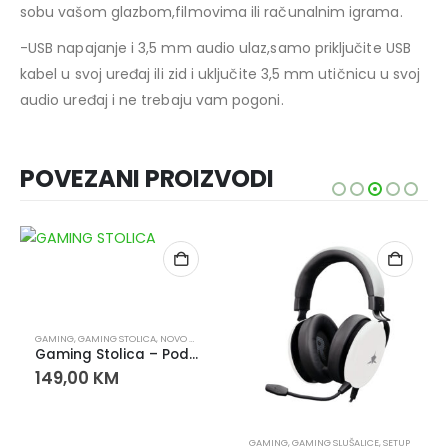
sobu vašom glazbom,filmovima ili računalnim igrama.
-USB napajanje i 3,5 mm audio ulaz,samo priključite USB
kabel u svoj uređaj ili zid i uključite 3,5 mm utičnicu u svoj
audio uređaj i ne trebaju vam pogoni.
POVEZANI PROIZVODI
GAMING
,
GAMING STOLICA
,
NOVO U PONUDI
Gaming Stolica – Podesiva Ergonomska Stolica za Ured i Gaming
149,00
KM
GAMING
,
GAMING SLUŠALICE
,
SETUP