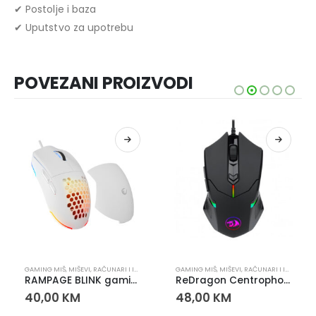
✔ Postolje i baza
✔ Uputstvo za upotrebu
POVEZANI PROIZVODI
GAMING MIŠ
,
MIŠEVI
,
RAČUNARI I IT OPREMA
GAMING MIŠ
,
MIŠEVI
,
RAČUNARI I IT OPREMA
RAMPAGE BLINK gaming miš – 12800 DPI, INSTANT 825F senzor, 1000Hz
ReDragon Centrophorus 2 M601 Gaming Miš
40,00
KM
48,00
KM