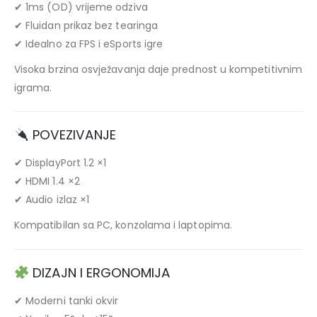
✔ 1ms (OD) vrijeme odziva
✔ Fluidan prikaz bez tearinga
✔ Idealno za FPS i eSports igre
Visoka brzina osvježavanja daje prednost u kompetitivnim
igrama.
POVEZIVANJE
✔ DisplayPort 1.2 ×1
✔ HDMI 1.4 ×2
✔ Audio izlaz ×1
Kompatibilan sa PC, konzolama i laptopima.
DIZAJN I ERGONOMIJA
✔ Moderni tanki okvir