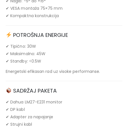
✔ Nagib: -5° do +15°
✔ VESA montaža 75×75 mm
✔ Kompaktna konstrukcija
POTROŠNJA ENERGIJE
✔ Tipično: 30W
✔ Maksimalno: 45W
✔ Standby: <0.5W
Energetski efikasan rad uz visoke performanse.
SADRŽAJ PAKETA
✔ Dahua LM27-E231 monitor
✔ DP kabl
✔ Adapter za napajanje
✔ Strujni kabl