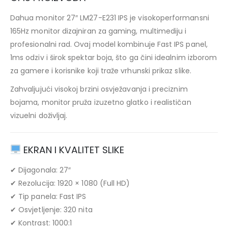
Dahua monitor 27″ LM27-E231 IPS je visokoperformansni
165Hz monitor dizajniran za gaming, multimediju i
profesionalni rad. Ovaj model kombinuje Fast IPS panel,
1ms odziv i širok spektar boja, što ga čini idealnim izborom
za gamere i korisnike koji traže vrhunski prikaz slike.
Zahvaljujući visokoj brzini osvježavanja i preciznim
bojama, monitor pruža izuzetno glatko i realističan
vizuelni doživljaj.
EKRAN I KVALITET SLIKE
✔ Dijagonala: 27″
✔ Rezolucija: 1920 × 1080 (Full HD)
✔ Tip panela: Fast IPS
✔ Osvjetljenje: 320 nita
✔ Kontrast: 1000:1