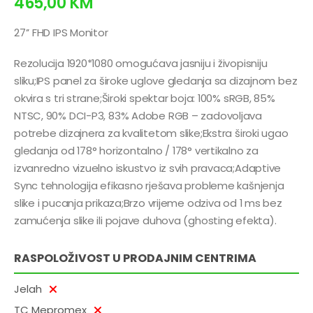
465,00
KM
27’’ FHD IPS Monitor
Rezolucija 1920*1080 omogućava jasniju i živopisniju
sliku;IPS panel za široke uglove gledanja sa dizajnom bez
okvira s tri strane;Široki spektar boja: 100% sRGB, 85%
NTSC, 90% DCI-P3, 83% Adobe RGB – zadovoljava
potrebe dizajnera za kvalitetom slike;Ekstra široki ugao
gledanja od 178° horizontalno / 178° vertikalno za
izvanredno vizuelno iskustvo iz svih pravaca;Adaptive
Sync tehnologija efikasno rješava probleme kašnjenja
slike i pucanja prikaza;Brzo vrijeme odziva od 1 ms bez
zamućenja slike ili pojave duhova (ghosting efekta).
RASPOLOŽIVOST U PRODAJNIM CENTRIMA
Jelah
TC Mepromex