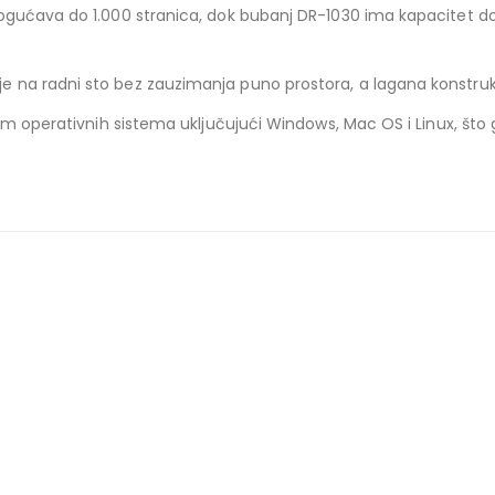
ogućava do 1.000 stranica, dok bubanj DR-1030 ima kapacitet do
 na radni sto bez zauzimanja puno prostora, a lagana konstruk
m operativnih sistema uključujući Windows, Mac OS i Linux, što ga 