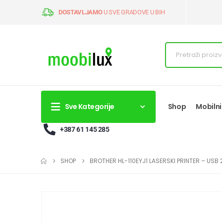
DOSTAVLJAMO
U SVE GRADOVE U BIH
Sve Kategorije
Shop
Mobilni
+387 61 145 285
SHOP
BROTHER HL-110EYJ1 LASERSKI PRINTER – USB 2