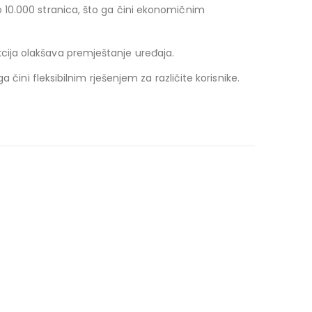
 10.000 stranica, što ga čini ekonomičnim
cija olakšava premještanje uređaja.
čini fleksibilnim rješenjem za različite korisnike.