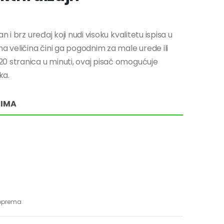
 i brz uređaj koji nudi visoku kvalitetu ispisa u
a veličina čini ga pogodnim za male urede ili
0 stranica u minuti, ovaj pisač omogućuje
ka.
RIMA
 oprema