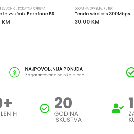
H ZVUČNICI
,
DODATNA OPREMA
DODATNA OPREMA
,
RUTER
Bluetooth zvučnik Borofone BR24 Fashion
Tenda wireless 300Mbps
0
KM
30,00
KM
NAJPOVOLJNIJA PONUDA
Zagarantovano najniže cijene.
0
+
20
LENIH
GODINA
Z
ISKUSTVA
K