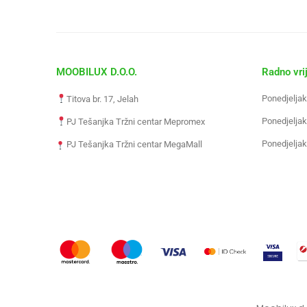
MOOBILUX D.O.O.
Radno vri
Ponedjeljak
Titova br. 17, Jelah
Ponedjeljak
PJ Tešanjka Tržni centar Mepromex
Ponedjeljak
PJ Tešanjka Tržni centar MegaMall