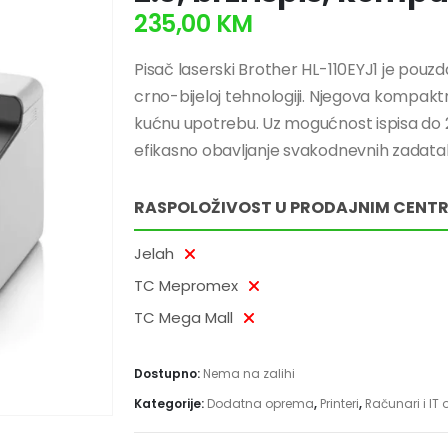
235,00
KM
Pisač laserski Brother HL-110EYJ1 je pouzdan
crno-bijeloj tehnologiji. Njegova kompaktn
kućnu upotrebu. Uz mogućnost ispisa do 2
efikasno obavljanje svakodnevnih zadata
RASPOLOŽIVOST U PRODAJNIM CENT
Jelah
TC Mepromex
TC Mega Mall
Dostupno:
Nema na zalihi
Kategorije:
Dodatna oprema
,
Printeri
,
Računari i IT