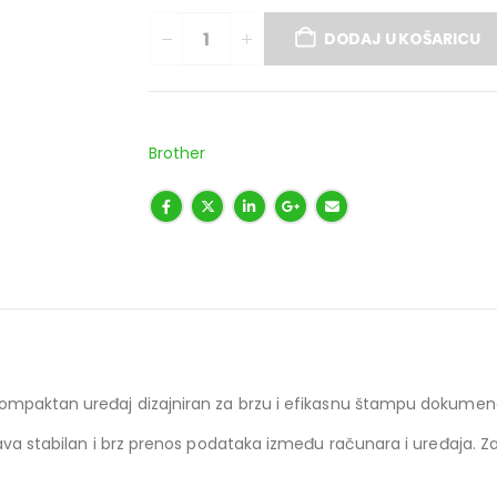
DODAJ U KOŠARICU
Brother
kompaktan uređaj dizajniran za brzu i efikasnu štampu dokumen
ćava stabilan i brz prenos podataka između računara i uređaja. Z