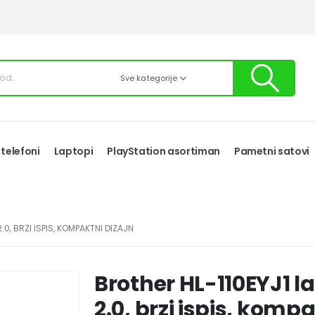
Sve kategorije
 telefoni
Laptopi
PlayStation asortiman
Pametni satovi
.0, BRZI ISPIS, KOMPAKTNI DIZAJN
Brother HL-110EYJ1 la
2.0, brzi ispis, komp