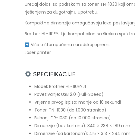
Uređaj dolazi sa podrškom za toner TN-1030 koji om
rješenjem za dugotrajnu upotrebu.
Kompaktne dimenzije omogućavaju lako postavljanje
Brother HL-110EYJ1 je kompatibilan sa širokim spektro
Više o štampačima i uredskoj opremi:
Laser printer
SPECIFIKACIJE
Model: Brother HL-110EYJ1
Povezivanje: USB 2.0 (Full-Speed)
Vrijeme prvog ispisa: manje od 10 sekundi
Toner: TN-1030 (do 1.000 stranica)
Bubanj: DR-1030 (do 10.000 stranica)
Dimenzije (bez kartona): 340 × 238 × 189 mm
Dimenzije (sa kartonom): 415 × 313 × 294 mm