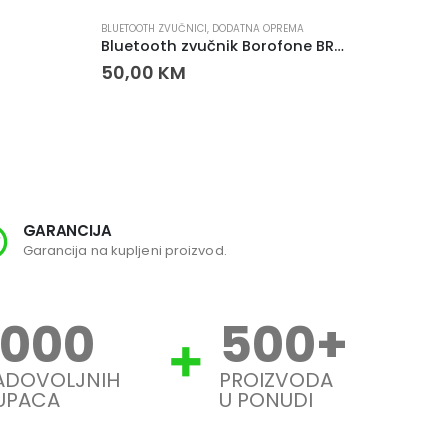
BLUETOOTH ZVUČNICI
,
DODATNA OPREMA
DODATNA
Bluetooth zvučnik Borofone BR25 Crazy Sound
SD ME
50,00
KM
45,0
GARANCIJA
SI
Garancija na kupljeni proizvod.
Svi
1000
500
+
ADOVOLJNIH
PROIZVODA
UPACA
U PONUDI