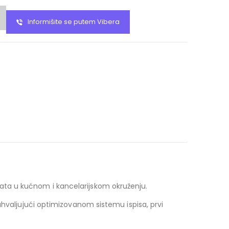
Informišite se putem Vibera
ata u kućnom i kancelarijskom okruženju.
ahvaljujući optimizovanom sistemu ispisa, prvi