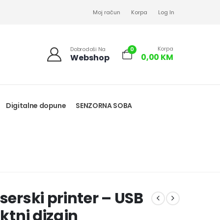
Moj račun
Korpa
Log In
Korpa
0
Dobrodoši Na
0,00
KM
Webshop
Digitalne dopune
SENZORNA SOBA
serski printer – USB
aktni dizajn