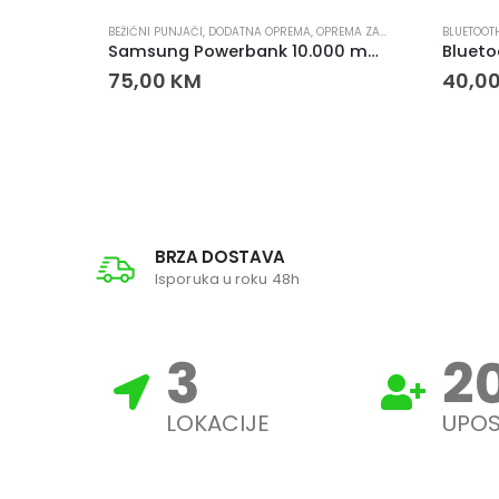
BEŽIČNI PUNJAČI
,
DODATNA OPREMA
,
OPREMA ZA MOBITELE
,
PUNJAČI
BLUETOOT
BATERIJA ZA FIKSNI TELEFON 900 mAh
Samsung Powerbank 10.000 mAh 25W USB-C
75,00
KM
40,0
BRZA DOSTAVA
Isporuka u roku 48h
3
2
LOKACIJE
UPOS