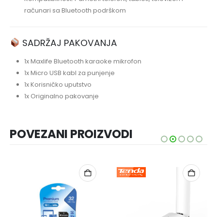
računari sa Bluetooth podrškom
SADRŽAJ PAKOVANJA
1x Maxlife Bluetooth karaoke mikrofon
1x Micro USB kabl za punjenje
1x Korisničko uputstvo
1x Originalno pakovanje
POVEZANI PROIZVODI