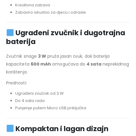
Kreativna zabava
Zabavno iskustvo za djecu i odrasle
Ugrađeni zvučnik i dugotrajna
baterija
Zvučnik snage
3 W
pruža jasan zvuk, dok baterija
kapaciteta
600 mAh
omogućava do
4 sata
neprekidnog
korištenja.
Prednosti:
Ugrađeni zvučnik od 3 W
Do 4 sata rada
Punjenje putem Micro USB priključka
Kompaktan i lagan dizajn