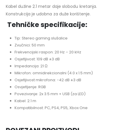
Kabel dužine 2.1 metar daje slobodu kretanja.
Konstrukcija je udobna za duže korištenje.
Tehničke specifikacije:
Tip: Stereo gaming slušalice
Zvučnici: 50 mm
Frekvencijski raspon: 20 Hz – 20 kHz
Osjetljivost: 109 dB ±3 dB
Impedancija: 21 Ω
Mikrofon: omnidirekcionalni (4.0 x 1.5 mm)
Osjetljivost mikrofona: -42 dB ±3 dB
Osvjetljenje: RGB
Povezivanje: 2x 3.5 mm + USB (za LED)
Kabel: 2.1 m
Kompatibilnost: PC, PS4, PS5, Xbox One