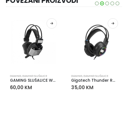
POVEZANI PROIZVODI
GAMING
,
GAMING SLUŠALICE
GAMING
,
GAMING SLUŠALICE
GAMING SLUŠALICE WHITE SHARK JAGUAR 7.1
Gigatech Thunder RGB Gaming slušalice
60,00
KM
35,00
KM