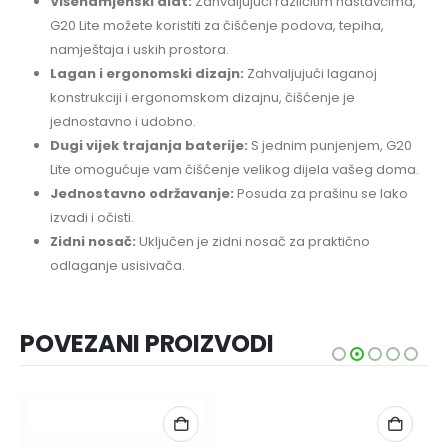
Višenamjenski alat:
Zahvaljujući različitim nastavcima,
G20 Lite možete koristiti za čišćenje podova, tepiha,
namještaja i uskih prostora.
Lagan i ergonomski dizajn:
Zahvaljujući laganoj
konstrukciji i ergonomskom dizajnu, čišćenje je
jednostavno i udobno.
Dugi vijek trajanja baterije:
S jednim punjenjem, G20
Lite omogućuje vam čišćenje velikog dijela vašeg doma.
Jednostavno održavanje:
Posuda za prašinu se lako
izvadi i očisti.
Zidni nosač:
Uključen je zidni nosač za praktično
odlaganje usisivača.
POVEZANI PROIZVODI