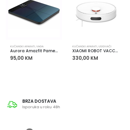
KUĆANSKI APARATI
,
VAGA
KUĆANSKI APARATI
,
USISIVAČI
Aurora Amazfit Pametna Vaga
XIAOMI ROBOT VACCUM S40C
95,00
KM
330,00
KM
BRZA DOSTAVA
Isporuka u roku 48h