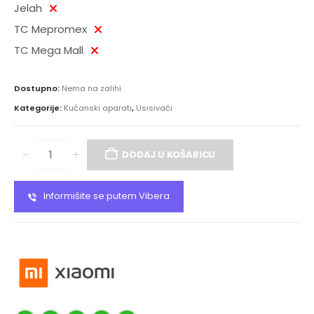
Jelah
TC Mepromex
TC Mega Mall
Dostupno:
Nema na zalihi
Kategorije:
Kućanski aparati
,
Usisivači
DODAJ U KOŠARICU
Informišite se putem Vibera