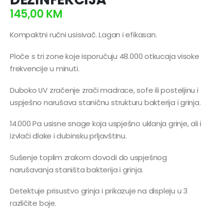
145,00
KM
Kompaktni ručni usisivač. Lagan i efikasan.
Ploče s tri zone koje isporučuju 48.000 otkucaja visoke
frekvencije u minuti.
Duboko UV zračenje zrači madrace, sofe ili posteljinu i
uspješno narušava staničnu strukturu bakterija i grinja.
14.000 Pa usisne snage koja uspješno uklanja grinje, ali i
izvlači dlake i dubinsku prljavštinu.
Sušenje toplim zrakom dovodi do uspješnog
narušavanja staništa bakterija i grinja.
Detektuje prisustvo grinja i prikazuje na displeju u 3
različite boje.