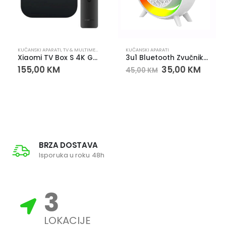
KUĆANSKI APARATI
,
TV & MULTIMEDIJA
,
TV BOX I TV STICK
KUĆANSKI APARATI
Xiaomi TV Box S 4K Google TV media player
3u1 Bluetooth Zvučnik, LED Lampa i Bežični Punjač
155,00
KM
35,00
KM
45,00
KM
BRZA DOSTAVA
Isporuka u roku 48h
3
LOKACIJE