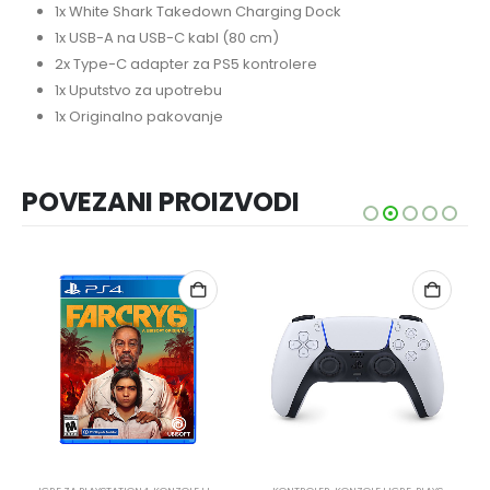
1x White Shark Takedown Charging Dock
1x USB-A na USB-C kabl (80 cm)
2x Type-C adapter za PS5 kontrolere
1x Uputstvo za upotrebu
1x Originalno pakovanje
POVEZANI PROIZVODI