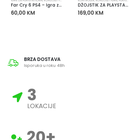
PLAYSTATION
IGRE ZA PLAYSTATION4
,
KONZOLE I IGRE
,
PLAYSTATION
KONTROLER
,
KONZOLE I IGRE
,
PLAYSTATION
Far Cry 6 PS4 – Igra za PlayStation 4
DŽOJSTIK ZA PLAYSTATION 5
60,00
KM
169,00
KM
BRZA DOSTAVA
Isporuka u roku 48h
3
LOKACIJE
20
+