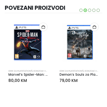
POVEZANI PROIZVODI
PLAYSTATION
IGRE ZA PLAYSTATION5
,
KONZOLE I IGRE
,
PLAYSTATION
IGRE ZA PLAYSTATION5
,
KONZOLE I IGRE
,
PLA
Marvel’s Spider-Man: Miles Morales PS5 – Igra za PlayStation 5
Demon’s Souls za PlayStation 5 (PS5)
80,00
KM
79,00
KM