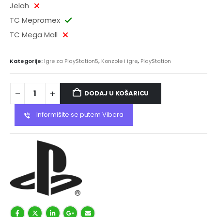
Jelah
TC Mepromex
TC Mega Mall
Kategorije:
Igre za PlayStation5
,
Konzole i igre
,
PlayStation
DODAJ U KOŠARICU
Informišite se putem Vibera