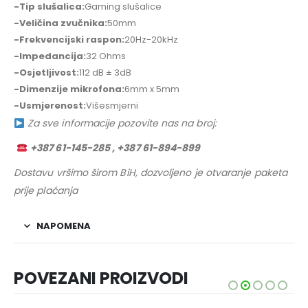
-Tip slušalica:
Gaming slušalice
-Veličina zvučnika:
50mm
-Frekvencijski raspon:
20Hz-20kHz
-Impedancija:
32 Ohms
-Osjetljivost:
112 dB ± 3dB
-Dimenzije mikrofona:
6mm x 5mm
-Usmjerenost:
Višesmjerni
Za sve informacije pozovite nas na broj:
+387 61-145-285 , +387 61-894-899
Dostavu vršimo širom BiH, dozvoljeno je otvaranje paketa
prije plaćanja
NAPOMENA
POVEZANI PROIZVODI