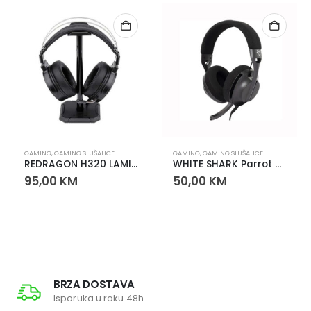
GAMING
,
GAMING SLUŠALICE
GAMING
,
GAMING SLUŠALICE
REDRAGON H320 LAMIA 2 RGB GAMING HEADSET 7.1
WHITE SHARK Parrot Wireless Gaming Slušalice – Bežične, RGB, Gaming Headset
95,00
KM
50,00
KM
BRZA DOSTAVA
Isporuka u roku 48h