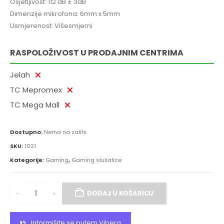
Osjetljivost: 112 dB ± 3dB
Dimenzije mikrofona: 6mm x 5mm
Usmjerenost: Višesmjerni
RASPOLOŽIVOST U PRODAJNIM CENTRIMA
Jelah
TC Mepromex
TC Mega Mall
Dostupno:
Nema na zalihi
SKU:
1021
Kategorije:
Gaming
,
Gaming slušalice
DODAJ U KOŠARICU
Informišite se putem Vibera