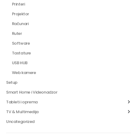
Printeri
Projektor
Računari
Ruter
Software
Tastature
USB HUB
Web kamere
Setup
Smart Home i Videonadzor
Tableti i oprema
TV & Multimedija
Uncategorized