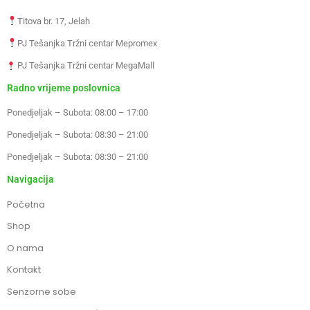
Titova br. 17, Jelah
PJ Tešanjka Tržni centar Mepromex
PJ Tešanjka Tržni centar MegaMall
Radno vrijeme poslovnica
Ponedjeljak – Subota: 08:00 – 17:00
Ponedjeljak – Subota: 08:30 – 21:00
Ponedjeljak – Subota: 08:30 – 21:00
Navigacija
Početna
Shop
O nama
Kontakt
Senzorne sobe