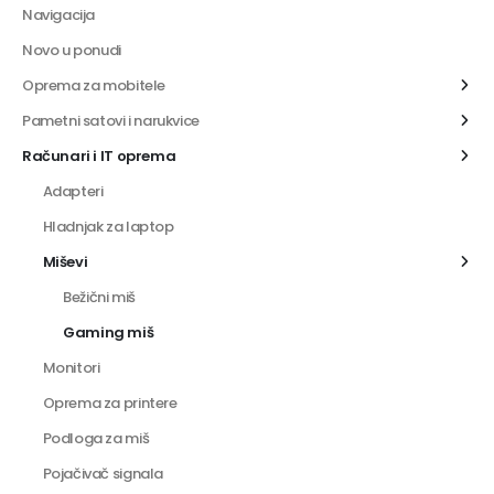
Navigacija
Novo u ponudi
Oprema za mobitele
Pametni satovi i narukvice
Računari i IT oprema
Adapteri
Hladnjak za laptop
Miševi
Bežični miš
Gaming miš
Monitori
Oprema za printere
Podloga za miš
Pojačivač signala