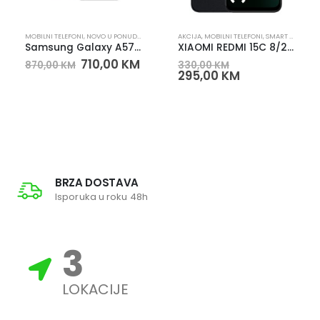
MOBILNI TELEFONI
,
NOVO U PONUDI
,
SMART TELEFONI
AKCIJA
,
MOBILNI TELEFONI
,
SMART TELEFONI
Samsung Galaxy A57 5G 8/128GB sivi 6.7″ AMOLED+ 120Hz
XIAOMI REDMI 15C 8/256 MIDNIGHT BLACK – XIAOMI REDMI 15C 8/256 PAMETNI TELEFON
710,00
KM
870,00
KM
330,00
KM
295,00
KM
BRZA DOSTAVA
Isporuka u roku 48h
3
LOKACIJE