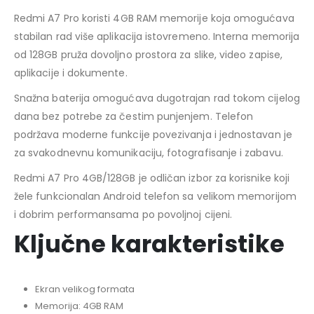
Redmi A7 Pro koristi 4GB RAM memorije koja omogućava
stabilan rad više aplikacija istovremeno. Interna memorija
od 128GB pruža dovoljno prostora za slike, video zapise,
aplikacije i dokumente.
Snažna baterija omogućava dugotrajan rad tokom cijelog
dana bez potrebe za čestim punjenjem. Telefon
podržava moderne funkcije povezivanja i jednostavan je
za svakodnevnu komunikaciju, fotografisanje i zabavu.
Redmi A7 Pro 4GB/128GB je odličan izbor za korisnike koji
žele funkcionalan Android telefon sa velikom memorijom
i dobrim performansama po povoljnoj cijeni.
Ključne karakteristike
Ekran velikog formata
Memorija: 4GB RAM