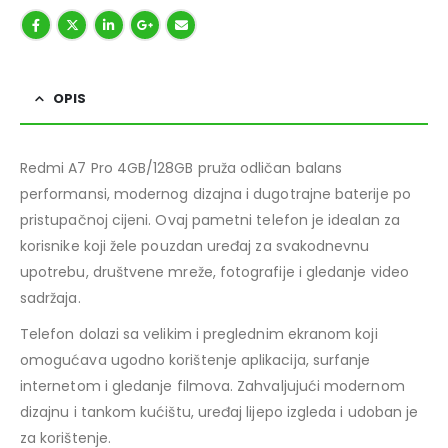
OPIS
Redmi A7 Pro 4GB/128GB pruža odličan balans
performansi, modernog dizajna i dugotrajne baterije po
pristupačnoj cijeni. Ovaj pametni telefon je idealan za
korisnike koji žele pouzdan uređaj za svakodnevnu
upotrebu, društvene mreže, fotografije i gledanje video
sadržaja.
Telefon dolazi sa velikim i preglednim ekranom koji
omogućava ugodno korištenje aplikacija, surfanje
internetom i gledanje filmova. Zahvaljujući modernom
dizajnu i tankom kućištu, uređaj lijepo izgleda i udoban je
za korištenje.