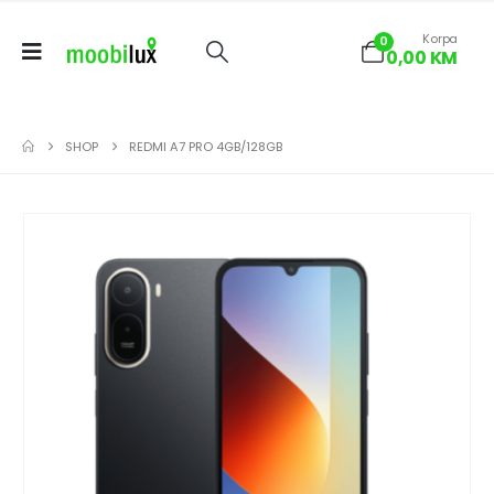
Korpa
0
0,00
KM
SHOP
REDMI A7 PRO 4GB/128GB