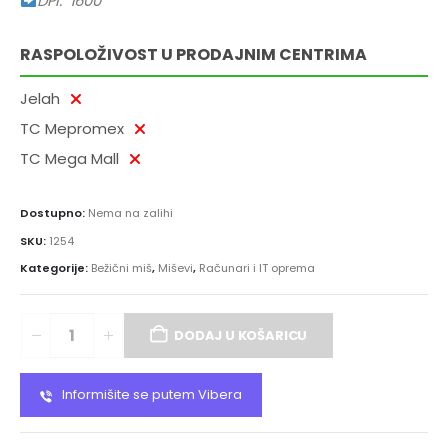
DPI: 1600
RASPOLOŽIVOST U PRODAJNIM CENTRIMA
Jelah
TC Mepromex
TC Mega Mall
Dostupno:
Nema na zalihi
SKU:
1254
Kategorije:
Bežični miš
,
Miševi
,
Računari i IT oprema
DODAJ U KOŠARICU
Informišite se putem Vibera