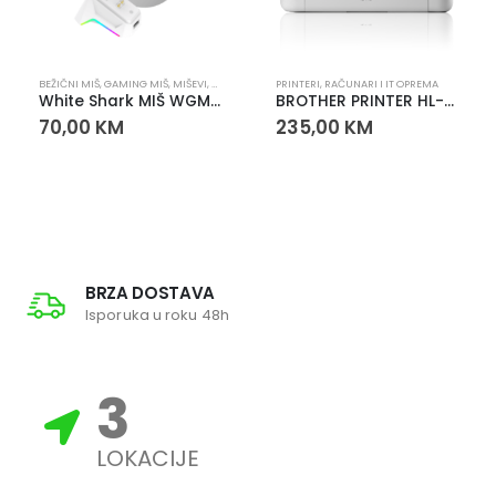
BEŽIČNI MIŠ
,
GAMING MIŠ
,
MIŠEVI
,
RAČUNARI I IT OPREMA
PRINTERI
,
RAČUNARI I IT OPREMA
White Shark MIŠ WGM-5023 GAWAIN Wireless OLED 12.000 DPI
BROTHER PRINTER HL-1110E
70,00
KM
235,00
KM
BRZA DOSTAVA
Isporuka u roku 48h
3
LOKACIJE