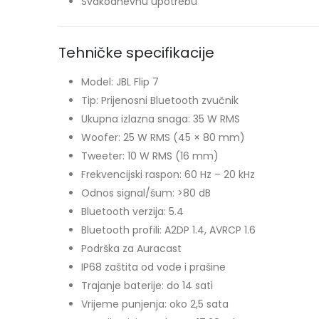
Svakodnevnu upotrebu
Tehničke specifikacije
Model: JBL Flip 7
Tip: Prijenosni Bluetooth zvučnik
Ukupna izlazna snaga: 35 W RMS
Woofer: 25 W RMS (45 × 80 mm)
Tweeter: 10 W RMS (16 mm)
Frekvencijski raspon: 60 Hz – 20 kHz
Odnos signal/šum: >80 dB
Bluetooth verzija: 5.4
Bluetooth profili: A2DP 1.4, AVRCP 1.6
Podrška za Auracast
IP68 zaštita od vode i prašine
Trajanje baterije: do 14 sati
Vrijeme punjenja: oko 2,5 sata