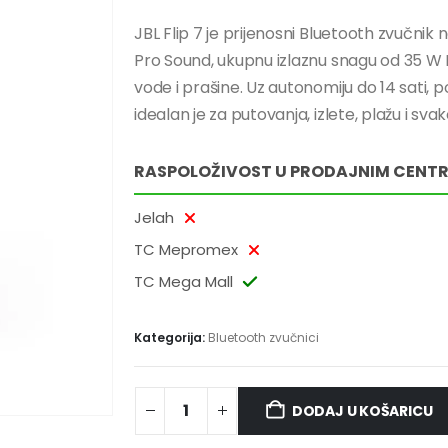
JBL Flip 7 je prijenosni Bluetooth zvučnik 
Pro Sound, ukupnu izlaznu snagu od 35 W R
vode i prašine. Uz autonomiju do 14 sati,
idealan je za putovanja, izlete, plažu i sv
RASPOLOŽIVOST U PRODAJNIM CENT
Jelah
TC Mepromex
TC Mega Mall
Kategorija:
Bluetooth zvučnici
DODAJ U KOŠARICU