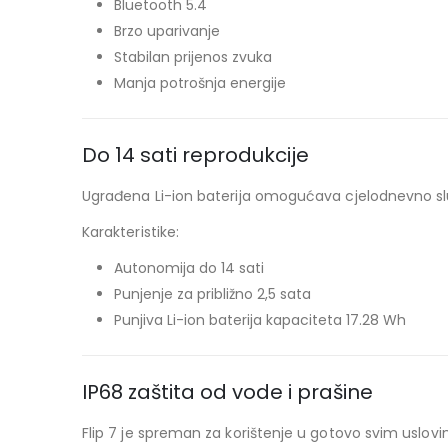
Bluetooth 5.4
Brzo uparivanje
Stabilan prijenos zvuka
Manja potrošnja energije
Do 14 sati reprodukcije
Ugrađena Li-ion baterija omogućava cjelodnevno sl
Karakteristike:
Autonomija do 14 sati
Punjenje za približno 2,5 sata
Punjiva Li-ion baterija kapaciteta 17.28 Wh
IP68 zaštita od vode i prašine
Flip 7 je spreman za korištenje u gotovo svim uslovi