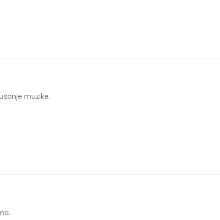
ušanje muzike.
ma.