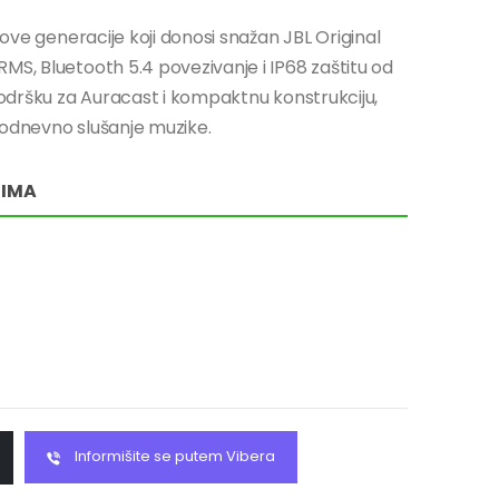
nove generacije koji donosi snažan JBL Original
MS, Bluetooth 5.4 povezivanje i IP68 zaštitu od
 podršku za Auracast i kompaktnu konstrukciju,
akodnevno slušanje muzike.
RIMA
Informišite se putem Vibera