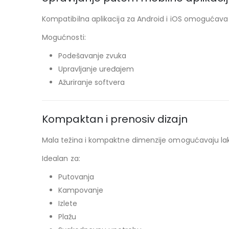
Kompatibilna aplikacija za Android i iOS omogućava 
Mogućnosti:
Podešavanje zvuka
Upravljanje uređajem
Ažuriranje softvera
Kompaktan i prenosiv dizajn
Mala težina i kompaktne dimenzije omogućavaju la
Idealan za:
Putovanja
Kampovanje
Izlete
Plažu