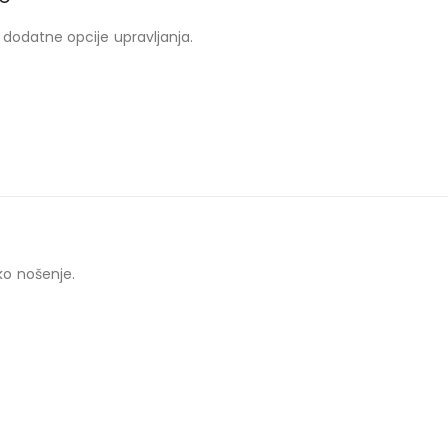
dodatne opcije upravljanja.
ko nošenje.