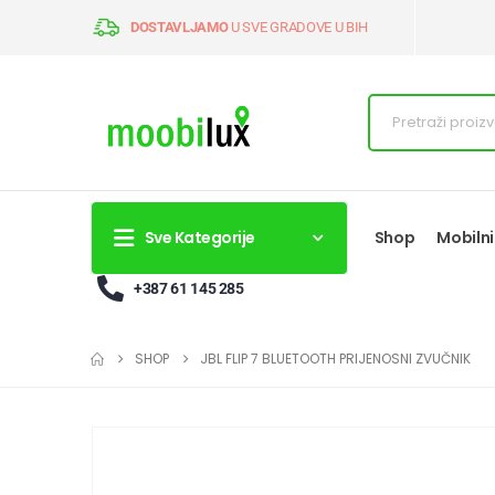
DOSTAVLJAMO
U SVE GRADOVE U BIH
Sve Kategorije
Shop
Mobilni
+387 61 145 285
SHOP
JBL FLIP 7 BLUETOOTH PRIJENOSNI ZVUČNIK