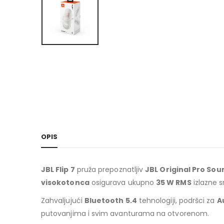
OPIS
JBL Flip 7
pruža prepoznatljiv
JBL Original Pro Sou
visokotonca
osigurava ukupno
35 W RMS
izlazne s
Zahvaljujući
Bluetooth 5.4
tehnologiji, podršci za
A
putovanjima i svim avanturama na otvorenom.