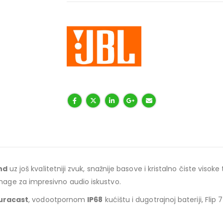
nd
uz još kvalitetniji zvuk, snažnije basove i kristalno čiste viso
nage za impresivno audio iskustvo.
uracast
, vodootpornom
IP68
kućištu i dugotrajnoj bateriji, Flip 