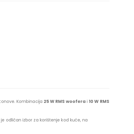
ke tonove. Kombinacija
25 W RMS woofera
i
10 W RMS
7 je odličan izbor za korištenje kod kuće, na