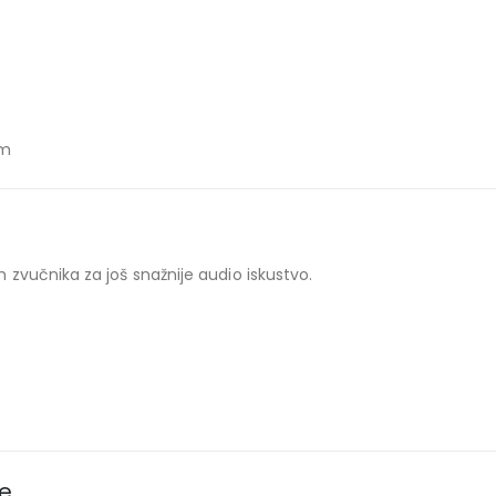
om
zvučnika za još snažnije audio iskustvo.
je