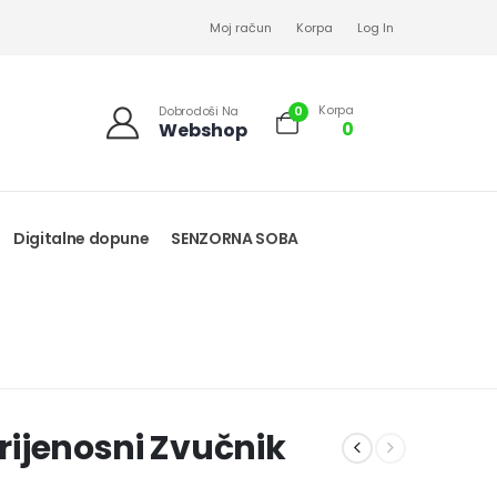
Moj račun
Korpa
Log In
Korpa
0
Dobrodoši Na
0
Webshop
Digitalne dopune
SENZORNA SOBA
Prijenosni Zvučnik