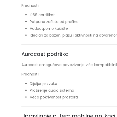
Prednosti:
IP68 certifikat
Potpuna zaštita od prašine
Vodootporno kućište
Idealan za bazen, plažu i aktivnosti na otvoren
Auracast podrška
Auracast omogućava povezivanje više kompatibilnih 
Prednosti:
Dijeljenje zvuka
Proširenje audio sistema
Veća pokrivenost prostora
Upravljanje putem mobilne aplikaci