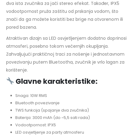
dva ista zvučnika za jači stereo efekat. Također, IPX5
vodootpornost pruža zaštitu od prskanja vodom, što
znači da ga možete koristiti bez brige na otvorenom ili
pored bazena.
Atraktivan dizajn sa LED osvjetljenjem dodatno doprinosi
atmosferi, posebno tokom večernjih okupljanja.
Zahvaljujući praktičnoj traci za nošenje i jednostavnom
povezivanju putem Bluetootha, zvučnik je vrlo lagan za
korištenje.
Glavne karakteristike:
Snaga: 10W RMS
Bluetooth povezivanje
TWS funkcija (spajanje dva zvučnika)
Baterija: 3000 mAh (do ~5,5 sati rada)
Vodootpornost: IPX5
LED osvjetljenje za party atmosferu