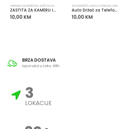
,
SLUŠALICE
OPREMA ZA MOBITELE
,
ZAŠTITA ZA KAMERU
AUTODRŽAČI
,
NOVO U PONUDI
,
OPREMA ZA MOBITELE
ZASTITA ZA KAMERU IPHONE 11/12 MINI
Auto Držač za Telefon CZ-5742 – Univerzalni Držač za Ventilaciju
10,00
KM
10,00
KM
BRZA DOSTAVA
Isporuka u roku 48h
3
LOKACIJE